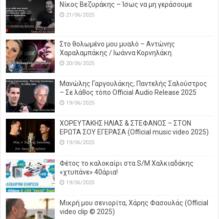
Νίκος Βεζυράκης – Ίσως να μη γεράσουμε
21/06/2025
Στο θολωμένο μου μυαλό – Αντώνης
Χαραλαμπάκης / Ιωάννα Κορνηλάκη.
20/06/2025
Μανώλης Γαργουλάκης, Παντελής Σαλούστρος
– Σε λάθος τόπο Official Audio Release 2025
19/06/2025
ΧΟΡΕΥΤΑΚΗΣ ΗΛΙΑΣ & ΣΤΕΦΑΝΟΣ – ΣΤΟΝ
ΕΡΩΤΑ ΣΟΥ ΕΓΕΡΑΣΑ (Official music video 2025)
19/06/2025
Φέτος το καλοκαίρι στα S/M Χαλκιαδάκης
«χτυπάνε» 40άρια!
19/06/2025
Μικρή μου σενιορίτα, Χάρης Φασουλάς (Official
video clip © 2025)