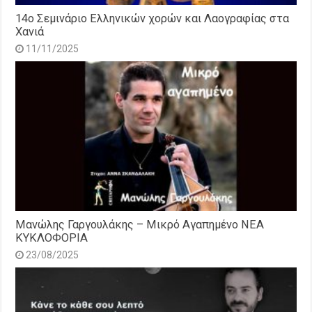
14o Σεμινάριο Ελληνικών χορών και Λαογραφίας στα
Χανιά
11/11/2025
Μανώλης Γαργουλάκης – Μικρό Αγαπημένο NEΑ
ΚΥΚΛΟΦΟΡΙΑ
23/08/2025