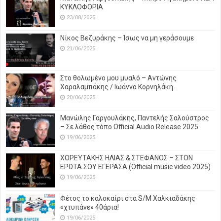
ΚΥΚΛΟΦΟΡΙΑ
23/08/2025
Νίκος Βεζυράκης – Ίσως να μη γεράσουμε
21/06/2025
Στο θολωμένο μου μυαλό – Αντώνης
Χαραλαμπάκης / Ιωάννα Κορνηλάκη.
20/06/2025
Μανώλης Γαργουλάκης, Παντελής Σαλούστρος
– Σε λάθος τόπο Official Audio Release 2025
19/06/2025
ΧΟΡΕΥΤΑΚΗΣ ΗΛΙΑΣ & ΣΤΕΦΑΝΟΣ – ΣΤΟΝ
ΕΡΩΤΑ ΣΟΥ ΕΓΕΡΑΣΑ (Official music video 2025)
19/06/2025
Φέτος το καλοκαίρι στα S/M Χαλκιαδάκης
«χτυπάνε» 40άρια!
19/06/2025