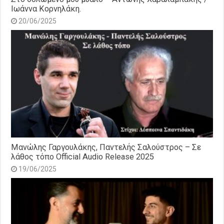
Ιωάννα Κορνηλάκη.
20/06/2025
Μανώλης Γαργουλάκης, Παντελής Σαλούστρος – Σε
λάθος τόπο Official Audio Release 2025
19/06/2025