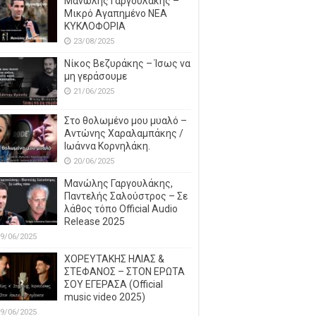
Μανώλης Γαργουλάκης –
Μικρό Αγαπημένο NEΑ
ΚΥΚΛΟΦΟΡΙΑ
23/08/2025
Νίκος Βεζυράκης – Ίσως να
μη γεράσουμε
21/06/2025
Στο θολωμένο μου μυαλό –
Αντώνης Χαραλαμπάκης /
Ιωάννα Κορνηλάκη.
20/06/2025
Μανώλης Γαργουλάκης,
Παντελής Σαλούστρος – Σε
λάθος τόπο Official Audio
Release 2025
9/06/2025
ΧΟΡΕΥΤΑΚΗΣ ΗΛΙΑΣ &
ΣΤΕΦΑΝΟΣ – ΣΤΟΝ ΕΡΩΤΑ
ΣΟΥ ΕΓΕΡΑΣΑ (Official
music video 2025)
9/06/2025