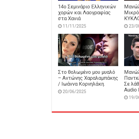
14o Σεμινάριο Ελληνικών
Μανώλ
χορών και Λαογραφίας
Μικρό
στα Χανιά
ΚΥΚΛ
11/11/2025
23/0
Στο θολωμένο μου μυαλό
Μανώλ
– Αντώνης Χαραλαμπάκης
Παντε
/ Ιωάννα Κορνηλάκη.
Σε λάθ
Audio 
20/06/2025
19/0