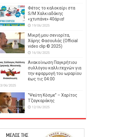
Φέτος το καλοκαίρι στα
S/M Χαλκιαδάκης
«χτυπάνε» 40άρια!
19/06/2025
Μικρή μου σενιορίτα,
Χάρης Φασουλάς (Official
video clip © 2025)
16/06/2025
Ανακοίνωση Παγκρήτιου
συλλόγου καλλιτεχνών για
την εφαρμογή του ωραρίου
έως τις 04:00
3/06/2025
‘’Ψεύτη Κόσμε’’ – Χαρίτος
Τζαγκαράκης
12/06/2025