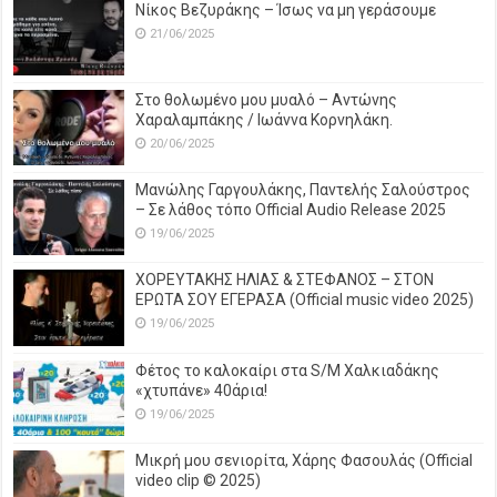
Νίκος Βεζυράκης – Ίσως να μη γεράσουμε
21/06/2025
Στο θολωμένο μου μυαλό – Αντώνης
Χαραλαμπάκης / Ιωάννα Κορνηλάκη.
20/06/2025
Μανώλης Γαργουλάκης, Παντελής Σαλούστρος
– Σε λάθος τόπο Official Audio Release 2025
19/06/2025
ΧΟΡΕΥΤΑΚΗΣ ΗΛΙΑΣ & ΣΤΕΦΑΝΟΣ – ΣΤΟΝ
ΕΡΩΤΑ ΣΟΥ ΕΓΕΡΑΣΑ (Official music video 2025)
19/06/2025
Φέτος το καλοκαίρι στα S/M Χαλκιαδάκης
«χτυπάνε» 40άρια!
19/06/2025
Μικρή μου σενιορίτα, Χάρης Φασουλάς (Official
video clip © 2025)