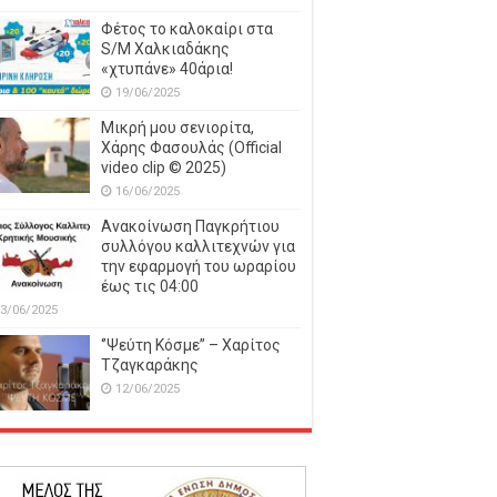
Φέτος το καλοκαίρι στα
S/M Χαλκιαδάκης
«χτυπάνε» 40άρια!
19/06/2025
Μικρή μου σενιορίτα,
Χάρης Φασουλάς (Official
video clip © 2025)
16/06/2025
Ανακοίνωση Παγκρήτιου
συλλόγου καλλιτεχνών για
την εφαρμογή του ωραρίου
έως τις 04:00
3/06/2025
‘’Ψεύτη Κόσμε’’ – Χαρίτος
Τζαγκαράκης
12/06/2025