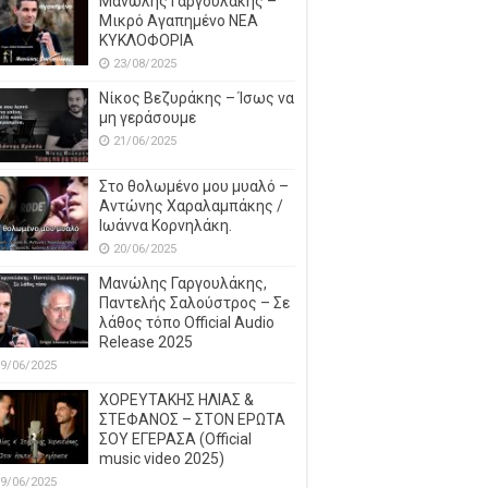
Μανώλης Γαργουλάκης –
Μικρό Αγαπημένο NEΑ
ΚΥΚΛΟΦΟΡΙΑ
23/08/2025
Νίκος Βεζυράκης – Ίσως να
μη γεράσουμε
21/06/2025
Στο θολωμένο μου μυαλό –
Αντώνης Χαραλαμπάκης /
Ιωάννα Κορνηλάκη.
20/06/2025
Μανώλης Γαργουλάκης,
Παντελής Σαλούστρος – Σε
λάθος τόπο Official Audio
Release 2025
9/06/2025
ΧΟΡΕΥΤΑΚΗΣ ΗΛΙΑΣ &
ΣΤΕΦΑΝΟΣ – ΣΤΟΝ ΕΡΩΤΑ
ΣΟΥ ΕΓΕΡΑΣΑ (Official
music video 2025)
9/06/2025