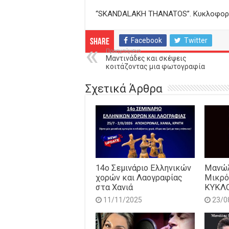
Ήχου
“SKANDALAKH THANATOS”. Κυκλοφορία
Facebook
Twitter
Share
Προηγούμενο
Μαντινάδες και σκέψεις
κοιτάζοντας μια φωτογραφία
Σχετικά Άρθρα
14o Σεμινάριο Ελληνικών
Μανώλ
χορών και Λαογραφίας
Μικρό
στα Χανιά
ΚΥΚΛ
11/11/2025
23/0