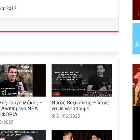
πλήκτρα
: 2017.
Πάνω/
Κάτω
βέλος
για
να
αυξήσετε
ή
να
μειώσετε
ένταση.
ης Γαργουλάκης –
Νίκος Βεζυράκης – Ίσως
 Αγαπημένο NEΑ
να μη γεράσουμε
ΟΦΟΡΙΑ
21/06/2025
8/2025