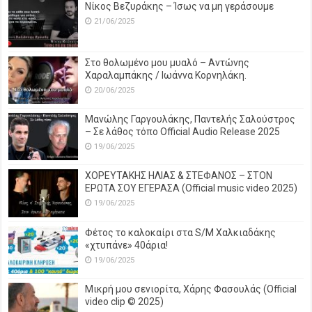
Νίκος Βεζυράκης – Ίσως να μη γεράσουμε
21/06/2025
Στο θολωμένο μου μυαλό – Αντώνης
Χαραλαμπάκης / Ιωάννα Κορνηλάκη.
20/06/2025
Μανώλης Γαργουλάκης, Παντελής Σαλούστρος
– Σε λάθος τόπο Official Audio Release 2025
19/06/2025
ΧΟΡΕΥΤΑΚΗΣ ΗΛΙΑΣ & ΣΤΕΦΑΝΟΣ – ΣΤΟΝ
ΕΡΩΤΑ ΣΟΥ ΕΓΕΡΑΣΑ (Official music video 2025)
19/06/2025
Φέτος το καλοκαίρι στα S/M Χαλκιαδάκης
«χτυπάνε» 40άρια!
19/06/2025
Μικρή μου σενιορίτα, Χάρης Φασουλάς (Official
video clip © 2025)