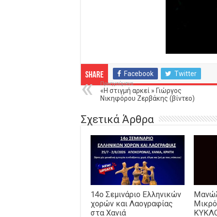
Facebook
Twitter
Share
Προηγούμενο
«Η στιγμή αρκεί » Γιώργος
Νικηφόρου Ζερβάκης (βίντεο)
Σχετικά Άρθρα
14o Σεμινάριο Ελληνικών
Μανώλ
χορών και Λαογραφίας
Μικρό
στα Χανιά
ΚΥΚΛ