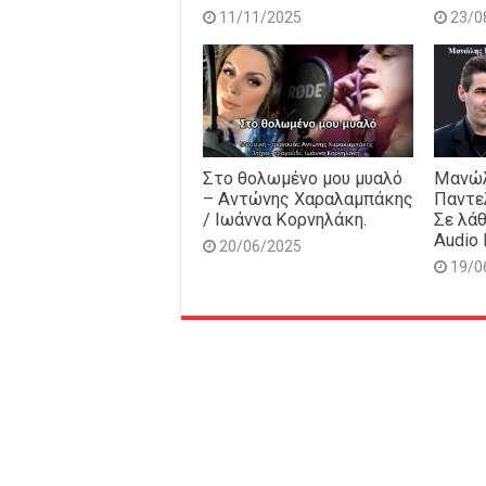
11/11/2025
23/0
Στο θολωμένο μου μυαλό
Μανώλ
– Αντώνης Χαραλαμπάκης
Παντε
/ Ιωάννα Κορνηλάκη.
Σε λάθ
Audio 
20/06/2025
19/0