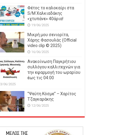
Φέτος το καλοκαίρι στα
S/M Χαλκιαδάκης
«χτυπάνε» 40άρια!
19/06/2025
Μικρή μου σενιορίτα,
Χάρης Φασουλάς (Official
video clip © 2025)
16/06/2025
Ανακοίνωση Παγκρήτιου
συλλόγου καλλιτεχνών για
την εφαρμογή του ωραρίου
έως τις 04:00
3/06/2025
‘’Ψεύτη Κόσμε’’ – Χαρίτος
Τζαγκαράκης
12/06/2025