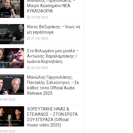
Μανώλης Γαργουλάκης –
Μικρό Αγαπημένο NEΑ
ΚΥΚΛΟΦΟΡΙΑ
23/08/2025
Νίκος Βεζυράκης – Ίσως να
μη γεράσουμε
21/06/2025
Στο θολωμένο μου μυαλό –
Αντώνης Χαραλαμπάκης /
Ιωάννα Κορνηλάκη.
20/06/2025
Μανώλης Γαργουλάκης,
Παντελής Σαλούστρος – Σε
λάθος τόπο Official Audio
Release 2025
9/06/2025
ΧΟΡΕΥΤΑΚΗΣ ΗΛΙΑΣ &
ΣΤΕΦΑΝΟΣ – ΣΤΟΝ ΕΡΩΤΑ
ΣΟΥ ΕΓΕΡΑΣΑ (Official
music video 2025)
9/06/2025