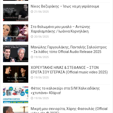
Νίκος Βεζυράκης – Ίσως να μη γεράσουμε
21/06/2025
Στο θολωμένο μου μυαλό – Αντώνης
Χαραλαμπάκης / Ιωάννα Κορνηλάκη.
20/06/2025
Μανώλης Γαργουλάκης, Παντελής Σαλούστρος
– Σε λάθος τόπο Official Audio Release 2025
19/06/2025
ΧΟΡΕΥΤΑΚΗΣ ΗΛΙΑΣ & ΣΤΕΦΑΝΟΣ – ΣΤΟΝ
ΕΡΩΤΑ ΣΟΥ ΕΓΕΡΑΣΑ (Official music video 2025)
19/06/2025
Φέτος το καλοκαίρι στα S/M Χαλκιαδάκης
«χτυπάνε» 40άρια!
19/06/2025
Μικρή μου σενιορίτα, Χάρης Φασουλάς (Official