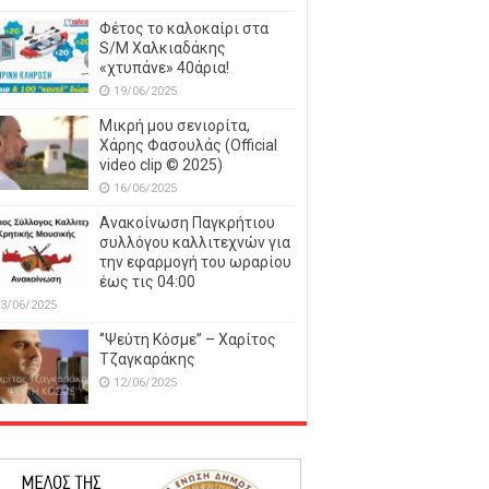
Φέτος το καλοκαίρι στα
S/M Χαλκιαδάκης
«χτυπάνε» 40άρια!
19/06/2025
Μικρή μου σενιορίτα,
Χάρης Φασουλάς (Official
video clip © 2025)
16/06/2025
Ανακοίνωση Παγκρήτιου
συλλόγου καλλιτεχνών για
την εφαρμογή του ωραρίου
έως τις 04:00
3/06/2025
‘’Ψεύτη Κόσμε’’ – Χαρίτος
Τζαγκαράκης
12/06/2025