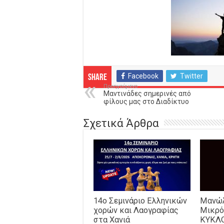
Facebook
Twitter
Share
Προηγούμενο
Μαντινάδες σημερινές από
φίλους μας στο Διαδίκτυο
Σχετικά Άρθρα
14o Σεμινάριο Ελληνικών
Μανώλ
χορών και Λαογραφίας
Μικρό
στα Χανιά
ΚΥΚΛ