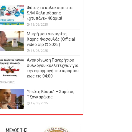
Φέτος το καλοκαίρι στα
S/M Χαλκιαδάκης
«χτυπάνε» 40άρια!
19/06/2025
Μικρή μου σενιορίτα,
Χάρης Φασουλάς (Official
video clip © 2025)
16/06/2025
Ανακοίνωση Παγκρήτιου
συλλόγου καλλιτεχνών για
την εφαρμογή του ωραρίου
έως τις 04:00
3/06/2025
‘’Ψεύτη Κόσμε’’ – Χαρίτος
Τζαγκαράκης
12/06/2025