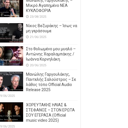
Μανώλης Γαργουλάκης –
Μικρό Αγαπημένο NEΑ
ΚΥΚΛΟΦΟΡΙΑ
23/08/2025
Νίκος Βεζυράκης – Ίσως να
μη γεράσουμε
21/06/2025
Στο θολωμένο μου μυαλό –
Αντώνης Χαραλαμπάκης /
Ιωάννα Κορνηλάκη.
20/06/2025
Μανώλης Γαργουλάκης,
Παντελής Σαλούστρος – Σε
λάθος τόπο Official Audio
Release 2025
9/06/2025
ΧΟΡΕΥΤΑΚΗΣ ΗΛΙΑΣ &
ΣΤΕΦΑΝΟΣ – ΣΤΟΝ ΕΡΩΤΑ
ΣΟΥ ΕΓΕΡΑΣΑ (Official
music video 2025)
9/06/2025