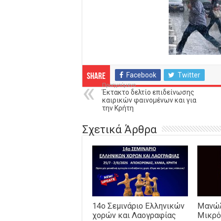
Facebook
Twitter
Share
Προηγούμενο
Έκτακτο δελτίο επιδείνωσης
καιρικών φαινομένων και για
την Κρήτη
Σχετικά Άρθρα
14o Σεμινάριο Ελληνικών
Μανώλ
χορών και Λαογραφίας
Μικρό