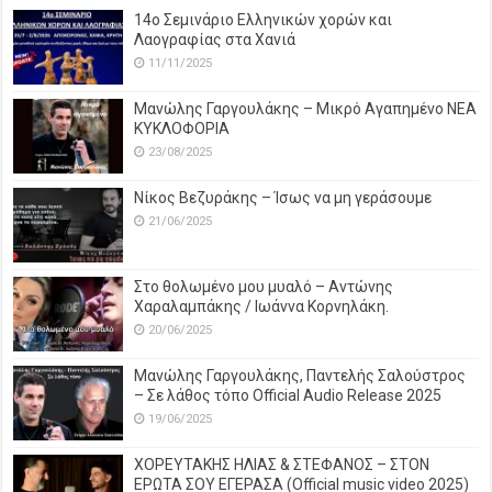
14o Σεμινάριο Ελληνικών χορών και
Λαογραφίας στα Χανιά
11/11/2025
Μανώλης Γαργουλάκης – Μικρό Αγαπημένο NEΑ
ΚΥΚΛΟΦΟΡΙΑ
23/08/2025
Νίκος Βεζυράκης – Ίσως να μη γεράσουμε
21/06/2025
Στο θολωμένο μου μυαλό – Αντώνης
Χαραλαμπάκης / Ιωάννα Κορνηλάκη.
20/06/2025
Μανώλης Γαργουλάκης, Παντελής Σαλούστρος
– Σε λάθος τόπο Official Audio Release 2025
19/06/2025
ΧΟΡΕΥΤΑΚΗΣ ΗΛΙΑΣ & ΣΤΕΦΑΝΟΣ – ΣΤΟΝ
ΕΡΩΤΑ ΣΟΥ ΕΓΕΡΑΣΑ (Official music video 2025)