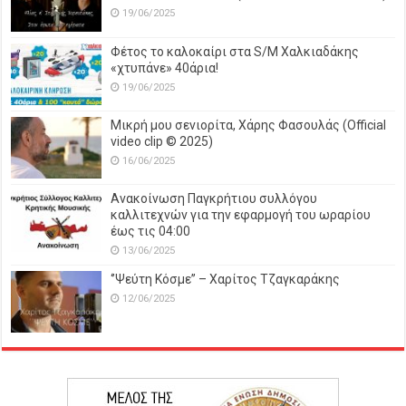
19/06/2025
Φέτος το καλοκαίρι στα S/M Χαλκιαδάκης
«χτυπάνε» 40άρια!
19/06/2025
Μικρή μου σενιορίτα, Χάρης Φασουλάς (Official
video clip © 2025)
16/06/2025
Ανακοίνωση Παγκρήτιου συλλόγου
καλλιτεχνών για την εφαρμογή του ωραρίου
έως τις 04:00
13/06/2025
‘’Ψεύτη Κόσμε’’ – Χαρίτος Τζαγκαράκης
12/06/2025