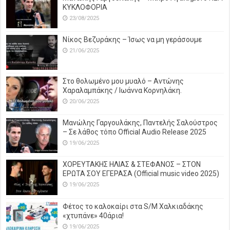
ΚΥΚΛΟΦΟΡΙΑ
23/08/2025
Νίκος Βεζυράκης – Ίσως να μη γεράσουμε
21/06/2025
Στο θολωμένο μου μυαλό – Αντώνης
Χαραλαμπάκης / Ιωάννα Κορνηλάκη.
20/06/2025
Μανώλης Γαργουλάκης, Παντελής Σαλούστρος
– Σε λάθος τόπο Official Audio Release 2025
19/06/2025
ΧΟΡΕΥΤΑΚΗΣ ΗΛΙΑΣ & ΣΤΕΦΑΝΟΣ – ΣΤΟΝ
ΕΡΩΤΑ ΣΟΥ ΕΓΕΡΑΣΑ (Official music video 2025)
19/06/2025
Φέτος το καλοκαίρι στα S/M Χαλκιαδάκης
«χτυπάνε» 40άρια!
19/06/2025