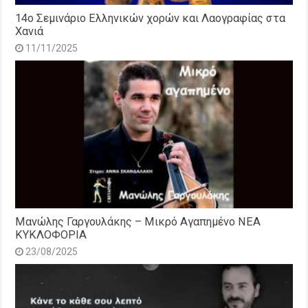
14o Σεμινάριο Ελληνικών χορών και Λαογραφίας στα
Χανιά
11/11/2025
Μανώλης Γαργουλάκης – Μικρό Αγαπημένο NEΑ
ΚΥΚΛΟΦΟΡΙΑ
23/08/2025