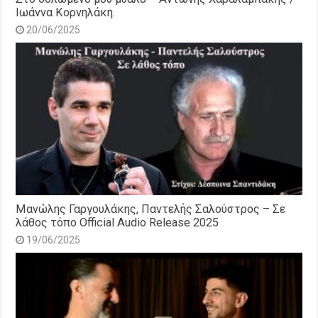
Ιωάννα Κορνηλάκη.
20/06/2025
Μανώλης Γαργουλάκης, Παντελής Σαλούστρος – Σε
λάθος τόπο Official Audio Release 2025
19/06/2025