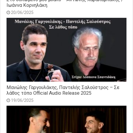
Ιωάννα Κορνηλάκη.
20/06/2025
Μανώλης Γαργουλάκης, Παντελής Σαλούστρος – Σε
λάθος τόπο Official Audio Release 2025
19/06/2025