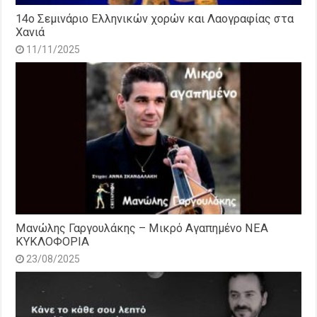
14o Σεμινάριο Ελληνικών χορών και Λαογραφίας στα
Χανιά
11/11/2025
Μανώλης Γαργουλάκης – Μικρό Αγαπημένο NEΑ
ΚΥΚΛΟΦΟΡΙΑ
23/08/2025