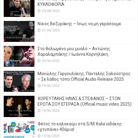
ΚΥΚΛΟΦΟΡΙΑ
23/08/2025
Νίκος Βεζυράκης – Ίσως να μη γεράσουμε
21/06/2025
Στο θολωμένο μου μυαλό – Αντώνης
Χαραλαμπάκης / Ιωάννα Κορνηλάκη.
20/06/2025
Μανώλης Γαργουλάκης, Παντελής Σαλούστρος
– Σε λάθος τόπο Official Audio Release 2025
19/06/2025
ΧΟΡΕΥΤΑΚΗΣ ΗΛΙΑΣ & ΣΤΕΦΑΝΟΣ – ΣΤΟΝ
ΕΡΩΤΑ ΣΟΥ ΕΓΕΡΑΣΑ (Official music video 2025)
19/06/2025
Φέτος το καλοκαίρι στα S/M Χαλκιαδάκης
«χτυπάνε» 40άρια!
19/06/2025