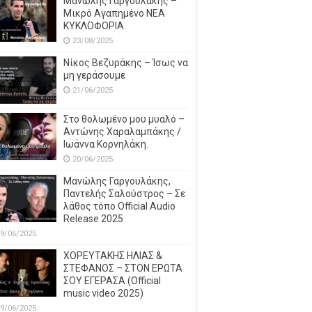
Μανώλης Γαργουλάκης –
Μικρό Αγαπημένο NEΑ
ΚΥΚΛΟΦΟΡΙΑ
23/08/2025
Νίκος Βεζυράκης – Ίσως να
μη γεράσουμε
21/06/2025
Στο θολωμένο μου μυαλό –
Αντώνης Χαραλαμπάκης /
Ιωάννα Κορνηλάκη.
20/06/2025
Μανώλης Γαργουλάκης,
Παντελής Σαλούστρος – Σε
λάθος τόπο Official Audio
Release 2025
9/06/2025
ΧΟΡΕΥΤΑΚΗΣ ΗΛΙΑΣ &
ΣΤΕΦΑΝΟΣ – ΣΤΟΝ ΕΡΩΤΑ
ΣΟΥ ΕΓΕΡΑΣΑ (Official
music video 2025)
9/06/2025