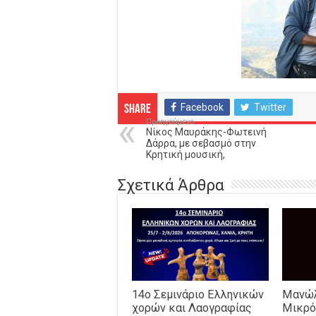
Facebook
Twitter
Share
Προηγούμενο
Νίκος Μαυράκης-Φωτεινή
Δάρρα, με σεβασμό στην
Κρητική μουσική,
Σχετικά Άρθρα
14o Σεμινάριο Ελληνικών
Μανώλ
χορών και Λαογραφίας
Μικρό