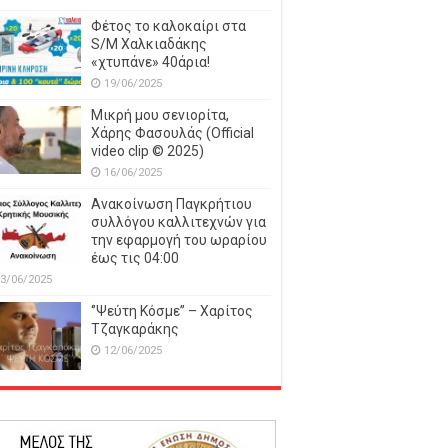
Φέτος το καλοκαίρι στα
S/M Χαλκιαδάκης
«χτυπάνε» 40άρια!
19/06/2025
Μικρή μου σενιορίτα,
Χάρης Φασουλάς (Official
video clip © 2025)
16/06/2025
Ανακοίνωση Παγκρήτιου
συλλόγου καλλιτεχνών για
την εφαρμογή του ωραρίου
έως τις 04:00
3/06/2025
‘’Ψεύτη Κόσμε’’ – Χαρίτος
Τζαγκαράκης
12/06/2025