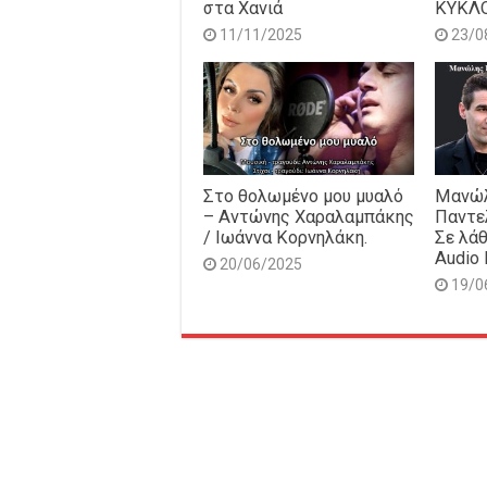
στα Χανιά
ΚΥΚΛ
11/11/2025
23/0
Στο θολωμένο μου μυαλό
Μανώλ
– Αντώνης Χαραλαμπάκης
Παντε
/ Ιωάννα Κορνηλάκη.
Σε λάθ
Audio 
20/06/2025
19/0