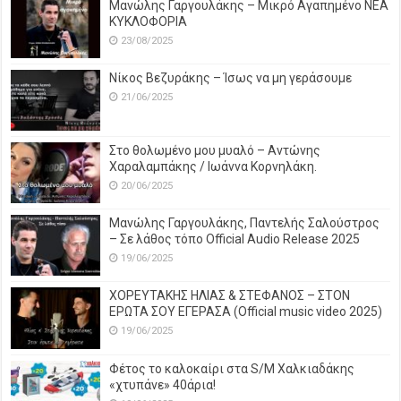
Μανώλης Γαργουλάκης – Μικρό Αγαπημένο NEΑ
ΚΥΚΛΟΦΟΡΙΑ
23/08/2025
Νίκος Βεζυράκης – Ίσως να μη γεράσουμε
21/06/2025
Στο θολωμένο μου μυαλό – Αντώνης
Χαραλαμπάκης / Ιωάννα Κορνηλάκη.
20/06/2025
Μανώλης Γαργουλάκης, Παντελής Σαλούστρος
– Σε λάθος τόπο Official Audio Release 2025
19/06/2025
ΧΟΡΕΥΤΑΚΗΣ ΗΛΙΑΣ & ΣΤΕΦΑΝΟΣ – ΣΤΟΝ
ΕΡΩΤΑ ΣΟΥ ΕΓΕΡΑΣΑ (Official music video 2025)
19/06/2025
Φέτος το καλοκαίρι στα S/M Χαλκιαδάκης
«χτυπάνε» 40άρια!