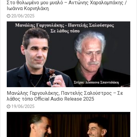
Στο θολωμένο μου μυαλό – Αντώνης Χαραλαμπάκης /
Ιωάννα Κορνηλάκη.
20/06/2025
Μανώλης Γαργουλάκης, Παντελής Σαλούστρος – Σε
λάθος τόπο Official Audio Release 2025
19/06/2025