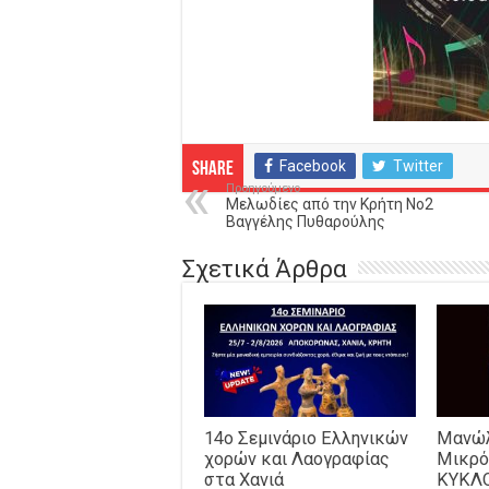
Facebook
Twitter
Share
Προηγούμενο
Μελωδίες από την Κρήτη Νο2
Βαγγέλης Πυθαρούλης
Σχετικά Άρθρα
14o Σεμινάριο Ελληνικών
Μανώλ
χορών και Λαογραφίας
Μικρό
στα Χανιά
ΚΥΚΛ