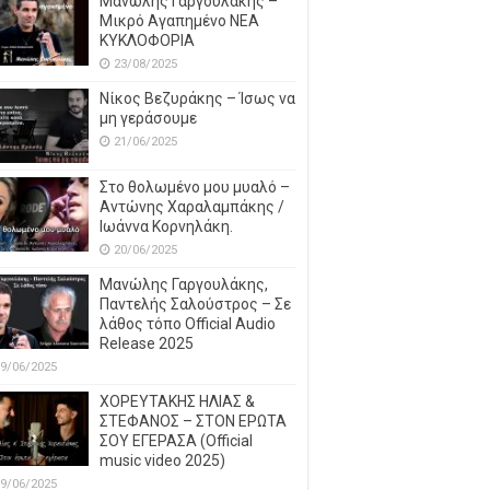
Μανώλης Γαργουλάκης –
Μικρό Αγαπημένο NEΑ
ΚΥΚΛΟΦΟΡΙΑ
23/08/2025
Νίκος Βεζυράκης – Ίσως να
μη γεράσουμε
21/06/2025
Στο θολωμένο μου μυαλό –
Αντώνης Χαραλαμπάκης /
Ιωάννα Κορνηλάκη.
20/06/2025
Μανώλης Γαργουλάκης,
Παντελής Σαλούστρος – Σε
λάθος τόπο Official Audio
Release 2025
9/06/2025
ΧΟΡΕΥΤΑΚΗΣ ΗΛΙΑΣ &
ΣΤΕΦΑΝΟΣ – ΣΤΟΝ ΕΡΩΤΑ
ΣΟΥ ΕΓΕΡΑΣΑ (Official
music video 2025)
9/06/2025