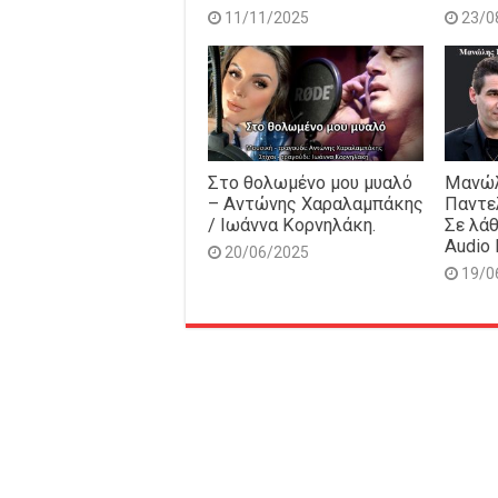
11/11/2025
23/0
Στο θολωμένο μου μυαλό
Μανώλ
– Αντώνης Χαραλαμπάκης
Παντε
/ Ιωάννα Κορνηλάκη.
Σε λάθ
Audio 
20/06/2025
19/0