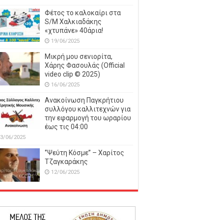
Φέτος το καλοκαίρι στα
S/M Χαλκιαδάκης
«χτυπάνε» 40άρια!
19/06/2025
Μικρή μου σενιορίτα,
Χάρης Φασουλάς (Official
video clip © 2025)
16/06/2025
Ανακοίνωση Παγκρήτιου
συλλόγου καλλιτεχνών για
την εφαρμογή του ωραρίου
έως τις 04:00
3/06/2025
‘’Ψεύτη Κόσμε’’ – Χαρίτος
Τζαγκαράκης
12/06/2025