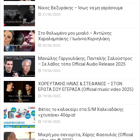
Νίκος Βεζυράκης – Ίσως να μη γεράσουμε
21/06/2025
Στο θολωμένο μου μυαλό – Αντώνης
Χαραλαμπάκης / Ιωάννα Κορνηλάκη.
20/06/2025
Μανώλης Γαργουλάκης, Παντελής Σαλούστρος
– Σε λάθος τόπο Official Audio Release 2025
19/06/2025
ΧΟΡΕΥΤΑΚΗΣ ΗΛΙΑΣ & ΣΤΕΦΑΝΟΣ – ΣΤΟΝ
ΕΡΩΤΑ ΣΟΥ ΕΓΕΡΑΣΑ (Official music video 2025)
19/06/2025
Φέτος το καλοκαίρι στα S/M Χαλκιαδάκης
«χτυπάνε» 40άρια!
19/06/2025
Μικρή μου σενιορίτα, Χάρης Φασουλάς (Official