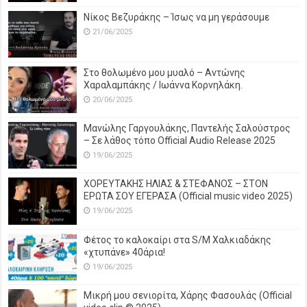
Νίκος Βεζυράκης – Ίσως να μη γεράσουμε
21/06/2025
Στο θολωμένο μου μυαλό – Αντώνης
Χαραλαμπάκης / Ιωάννα Κορνηλάκη.
20/06/2025
Μανώλης Γαργουλάκης, Παντελής Σαλούστρος
– Σε λάθος τόπο Official Audio Release 2025
19/06/2025
ΧΟΡΕΥΤΑΚΗΣ ΗΛΙΑΣ & ΣΤΕΦΑΝΟΣ – ΣΤΟΝ
ΕΡΩΤΑ ΣΟΥ ΕΓΕΡΑΣΑ (Official music video 2025)
19/06/2025
Φέτος το καλοκαίρι στα S/M Χαλκιαδάκης
«χτυπάνε» 40άρια!
19/06/2025
Μικρή μου σενιορίτα, Χάρης Φασουλάς (Official