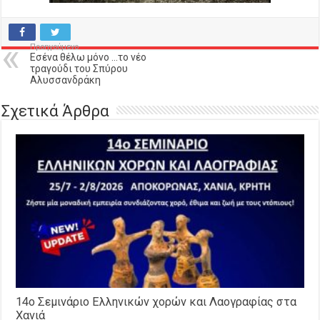
Προηγούμενο
Εσένα θέλω μόνο …το νέο
τραγούδι του Σπύρου
Αλυσσανδράκη
Σχετικά Άρθρα
14o Σεμινάριο Ελληνικών χορών και Λαογραφίας στα
Χανιά