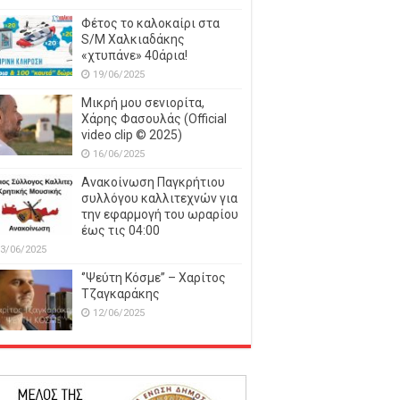
Φέτος το καλοκαίρι στα
S/M Χαλκιαδάκης
«χτυπάνε» 40άρια!
19/06/2025
Μικρή μου σενιορίτα,
Χάρης Φασουλάς (Official
video clip © 2025)
16/06/2025
Ανακοίνωση Παγκρήτιου
συλλόγου καλλιτεχνών για
την εφαρμογή του ωραρίου
έως τις 04:00
3/06/2025
‘’Ψεύτη Κόσμε’’ – Χαρίτος
Τζαγκαράκης
12/06/2025