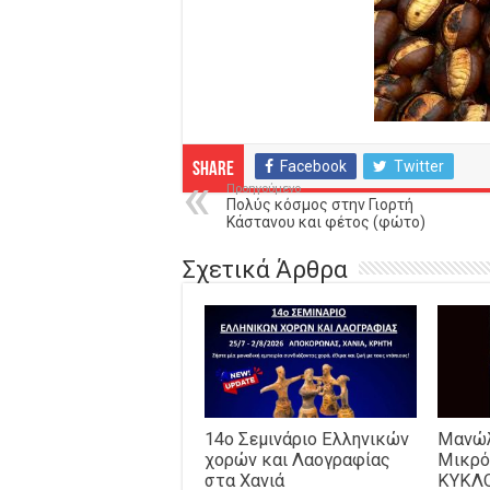
Facebook
Twitter
Share
Προηγούμενο
Πολύς κόσμος στην Γιορτή
Κάστανου και φέτος (φώτο)
Σχετικά Άρθρα
14o Σεμινάριο Ελληνικών
Μανώλ
χορών και Λαογραφίας
Μικρό
στα Χανιά
ΚΥΚΛ