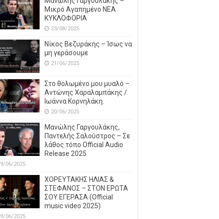
Μανώλης Γαργουλάκης –
Μικρό Αγαπημένο NEΑ
ΚΥΚΛΟΦΟΡΙΑ
23/08/2025
Νίκος Βεζυράκης – Ίσως να
μη γεράσουμε
21/06/2025
Στο θολωμένο μου μυαλό –
Αντώνης Χαραλαμπάκης /
Ιωάννα Κορνηλάκη.
20/06/2025
Μανώλης Γαργουλάκης,
Παντελής Σαλούστρος – Σε
λάθος τόπο Official Audio
Release 2025
9/06/2025
ΧΟΡΕΥΤΑΚΗΣ ΗΛΙΑΣ &
ΣΤΕΦΑΝΟΣ – ΣΤΟΝ ΕΡΩΤΑ
ΣΟΥ ΕΓΕΡΑΣΑ (Official
music video 2025)
9/06/2025