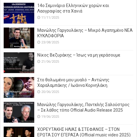
14o Σεμινάριο Ελληνικών χορών και
Λαογραφίας στα Χανιά
11/11/2025
Μανώλης Γαργουλάκης – Μικρό Αγαπημένο NEΑ
ΚΥΚΛΟΦΟΡΙΑ
23/08/2025
Νίκος Βεζυράκης – Ίσως να μη γεράσουμε
21/06/2025
Στο θολωμένο μου μυαλό – Αντώνης
Χαραλαμπάκης / Ιωάννα Κορνηλάκη.
20/06/2025
Μανώλης Γαργουλάκης, Παντελής Σαλούστρος
– Σε λάθος τόπο Official Audio Release 2025
19/06/2025
ΧΟΡΕΥΤΑΚΗΣ ΗΛΙΑΣ & ΣΤΕΦΑΝΟΣ – ΣΤΟΝ
ΕΡΩΤΑ ΣΟΥ ΕΓΕΡΑΣΑ (Official music video 2025)