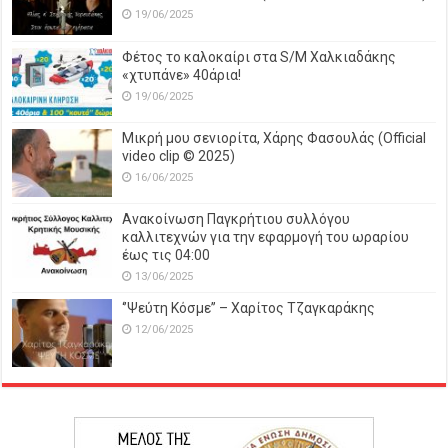
19/06/2025
Φέτος το καλοκαίρι στα S/M Χαλκιαδάκης
«χτυπάνε» 40άρια!
19/06/2025
Μικρή μου σενιορίτα, Χάρης Φασουλάς (Official
video clip © 2025)
16/06/2025
Ανακοίνωση Παγκρήτιου συλλόγου
καλλιτεχνών για την εφαρμογή του ωραρίου
έως τις 04:00
13/06/2025
‘’Ψεύτη Κόσμε’’ – Χαρίτος Τζαγκαράκης
12/06/2025