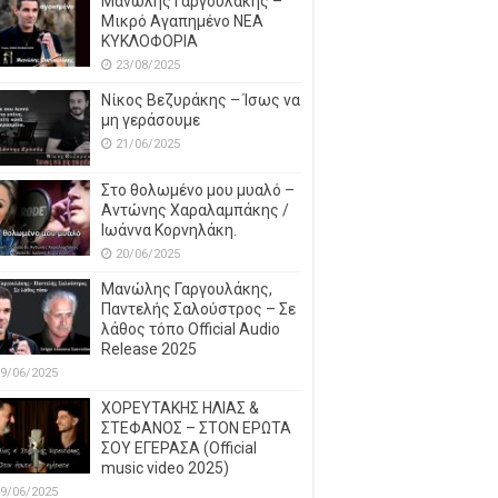
Μανώλης Γαργουλάκης –
Μικρό Αγαπημένο NEΑ
ΚΥΚΛΟΦΟΡΙΑ
23/08/2025
Νίκος Βεζυράκης – Ίσως να
μη γεράσουμε
21/06/2025
Στο θολωμένο μου μυαλό –
Αντώνης Χαραλαμπάκης /
Ιωάννα Κορνηλάκη.
20/06/2025
Μανώλης Γαργουλάκης,
Παντελής Σαλούστρος – Σε
λάθος τόπο Official Audio
Release 2025
9/06/2025
ΧΟΡΕΥΤΑΚΗΣ ΗΛΙΑΣ &
ΣΤΕΦΑΝΟΣ – ΣΤΟΝ ΕΡΩΤΑ
ΣΟΥ ΕΓΕΡΑΣΑ (Official
music video 2025)
9/06/2025