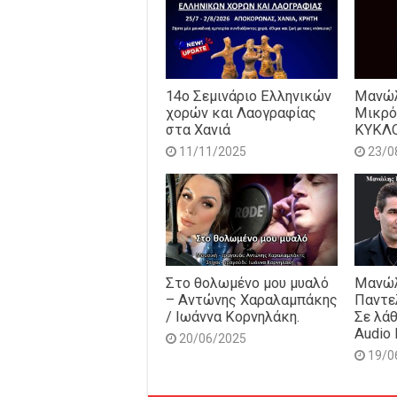
14o Σεμινάριο Ελληνικών
Μανώλ
χορών και Λαογραφίας
Μικρό
στα Χανιά
ΚΥΚΛ
11/11/2025
23/0
Στο θολωμένο μου μυαλό
Μανώλ
– Αντώνης Χαραλαμπάκης
Παντε
/ Ιωάννα Κορνηλάκη.
Σε λάθ
Audio 
20/06/2025
19/0