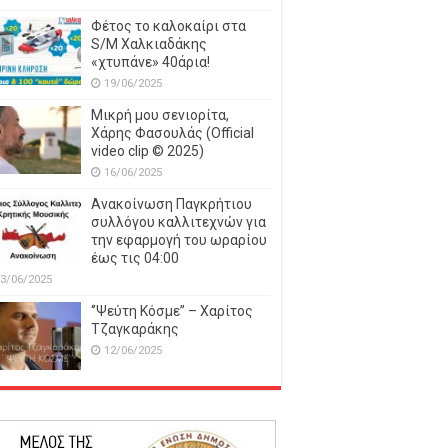
Φέτος το καλοκαίρι στα
S/M Χαλκιαδάκης
«χτυπάνε» 40άρια!
19/06/2025
Μικρή μου σενιορίτα,
Χάρης Φασουλάς (Official
video clip © 2025)
16/06/2025
Ανακοίνωση Παγκρήτιου
συλλόγου καλλιτεχνών για
την εφαρμογή του ωραρίου
έως τις 04:00
3/06/2025
‘’Ψεύτη Κόσμε’’ – Χαρίτος
Τζαγκαράκης
12/06/2025