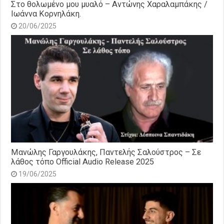
Στο θολωμένο μου μυαλό – Αντώνης Χαραλαμπάκης /
Ιωάννα Κορνηλάκη.
20/06/2025
Μανώλης Γαργουλάκης, Παντελής Σαλούστρος – Σε
λάθος τόπο Official Audio Release 2025
19/06/2025