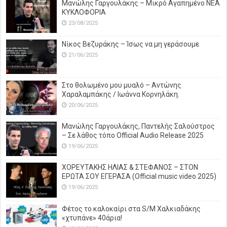
Μανώλης Γαργουλάκης – Μικρό Αγαπημένο NEΑ
ΚΥΚΛΟΦΟΡΙΑ
23/08/2025
Νίκος Βεζυράκης – Ίσως να μη γεράσουμε
21/06/2025
Στο θολωμένο μου μυαλό – Αντώνης
Χαραλαμπάκης / Ιωάννα Κορνηλάκη.
20/06/2025
Μανώλης Γαργουλάκης, Παντελής Σαλούστρος
– Σε λάθος τόπο Official Audio Release 2025
19/06/2025
ΧΟΡΕΥΤΑΚΗΣ ΗΛΙΑΣ & ΣΤΕΦΑΝΟΣ – ΣΤΟΝ
ΕΡΩΤΑ ΣΟΥ ΕΓΕΡΑΣΑ (Official music video 2025)
19/06/2025
Φέτος το καλοκαίρι στα S/M Χαλκιαδάκης
«χτυπάνε» 40άρια!