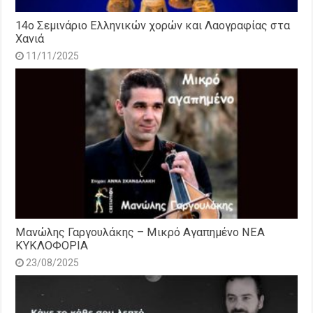
14o Σεμινάριο Ελληνικών χορών και Λαογραφίας στα
Χανιά
11/11/2025
Μανώλης Γαργουλάκης – Μικρό Αγαπημένο NEΑ
ΚΥΚΛΟΦΟΡΙΑ
23/08/2025