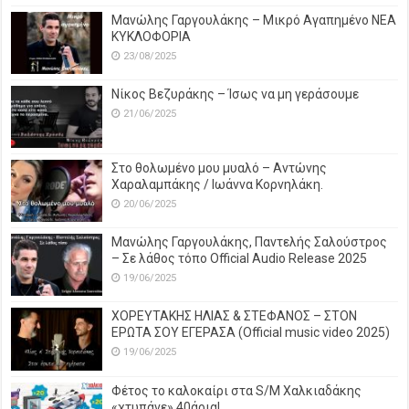
Μανώλης Γαργουλάκης – Μικρό Αγαπημένο NEΑ
ΚΥΚΛΟΦΟΡΙΑ
23/08/2025
Νίκος Βεζυράκης – Ίσως να μη γεράσουμε
21/06/2025
Στο θολωμένο μου μυαλό – Αντώνης
Χαραλαμπάκης / Ιωάννα Κορνηλάκη.
20/06/2025
Μανώλης Γαργουλάκης, Παντελής Σαλούστρος
– Σε λάθος τόπο Official Audio Release 2025
19/06/2025
ΧΟΡΕΥΤΑΚΗΣ ΗΛΙΑΣ & ΣΤΕΦΑΝΟΣ – ΣΤΟΝ
ΕΡΩΤΑ ΣΟΥ ΕΓΕΡΑΣΑ (Official music video 2025)
19/06/2025
Φέτος το καλοκαίρι στα S/M Χαλκιαδάκης
«χτυπάνε» 40άρια!