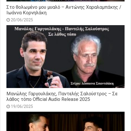
Στο θολωμένο μου μυαλό – Αντώνης Χαραλαμπάκης /
Ιωάννα Κορνηλάκη.
20/06/2025
Μανώλης Γαργουλάκης, Παντελής Σαλούστρος – Σε
λάθος τόπο Official Audio Release 2025
19/06/2025