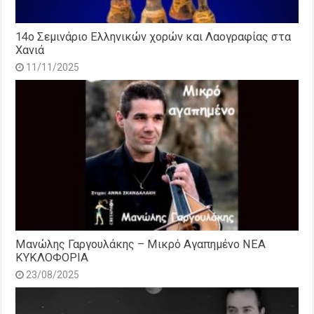
14o Σεμινάριο Ελληνικών χορών και Λαογραφίας στα
Χανιά
11/11/2025
Μανώλης Γαργουλάκης – Μικρό Αγαπημένο NEΑ
ΚΥΚΛΟΦΟΡΙΑ
23/08/2025