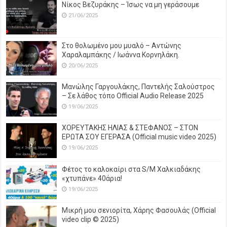
Νίκος Βεζυράκης – Ίσως να μη γεράσουμε
21/06/2025
Στο θολωμένο μου μυαλό – Αντώνης
Χαραλαμπάκης / Ιωάννα Κορνηλάκη.
20/06/2025
Μανώλης Γαργουλάκης, Παντελής Σαλούστρος
– Σε λάθος τόπο Official Audio Release 2025
19/06/2025
ΧΟΡΕΥΤΑΚΗΣ ΗΛΙΑΣ & ΣΤΕΦΑΝΟΣ – ΣΤΟΝ
ΕΡΩΤΑ ΣΟΥ ΕΓΕΡΑΣΑ (Official music video 2025)
19/06/2025
Φέτος το καλοκαίρι στα S/M Χαλκιαδάκης
«χτυπάνε» 40άρια!
19/06/2025
Μικρή μου σενιορίτα, Χάρης Φασουλάς (Official
video clip © 2025)