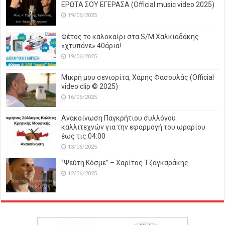
ΕΡΩΤΑ ΣΟΥ ΕΓΕΡΑΣΑ (Official music video 2025)
19/06/2025
Φέτος το καλοκαίρι στα S/M Χαλκιαδάκης
«χτυπάνε» 40άρια!
19/06/2025
Μικρή μου σενιορίτα, Χάρης Φασουλάς (Official
video clip © 2025)
16/06/2025
Ανακοίνωση Παγκρήτιου συλλόγου
καλλιτεχνών για την εφαρμογή του ωραρίου
έως τις 04:00
13/06/2025
‘’Ψεύτη Κόσμε’’ – Χαρίτος Τζαγκαράκης
12/06/2025