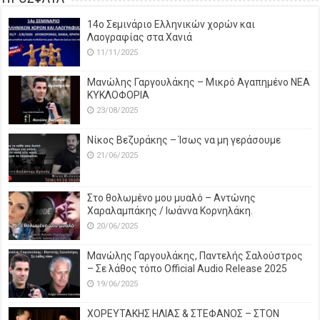
14o Σεμινάριο Ελληνικών χορών και
Λαογραφίας στα Χανιά
11/11/2025
Μανώλης Γαργουλάκης – Μικρό Αγαπημένο NEΑ
ΚΥΚΛΟΦΟΡΙΑ
23/08/2025
Νίκος Βεζυράκης – Ίσως να μη γεράσουμε
21/06/2025
Στο θολωμένο μου μυαλό – Αντώνης
Χαραλαμπάκης / Ιωάννα Κορνηλάκη.
20/06/2025
Μανώλης Γαργουλάκης, Παντελής Σαλούστρος
– Σε λάθος τόπο Official Audio Release 2025
19/06/2025
ΧΟΡΕΥΤΑΚΗΣ ΗΛΙΑΣ & ΣΤΕΦΑΝΟΣ – ΣΤΟΝ