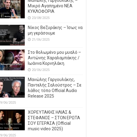
Μανώλης Γαργουλάκης –
Μικρό Αγαπημένο NEΑ
ΚΥΚΛΟΦΟΡΙΑ
23/08/2025
Νίκος Βεζυράκης – Ίσως να
μη γεράσουμε
21/06/2025
Στο θολωμένο μου μυαλό –
Αντώνης Χαραλαμπάκης /
Ιωάννα Κορνηλάκη.
20/06/2025
Μανώλης Γαργουλάκης,
Παντελής Σαλούστρος – Σε
λάθος τόπο Official Audio
Release 2025
9/06/2025
ΧΟΡΕΥΤΑΚΗΣ ΗΛΙΑΣ &
ΣΤΕΦΑΝΟΣ – ΣΤΟΝ ΕΡΩΤΑ
ΣΟΥ ΕΓΕΡΑΣΑ (Official
music video 2025)
9/06/2025