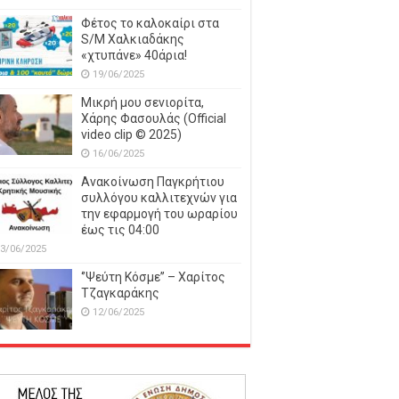
Φέτος το καλοκαίρι στα
S/M Χαλκιαδάκης
«χτυπάνε» 40άρια!
19/06/2025
Μικρή μου σενιορίτα,
Χάρης Φασουλάς (Official
video clip © 2025)
16/06/2025
Ανακοίνωση Παγκρήτιου
συλλόγου καλλιτεχνών για
την εφαρμογή του ωραρίου
έως τις 04:00
3/06/2025
‘’Ψεύτη Κόσμε’’ – Χαρίτος
Τζαγκαράκης
12/06/2025