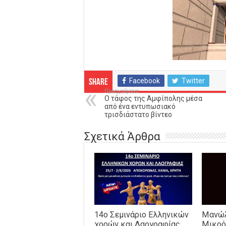
Facebook
Twitter
Share
Προηγούμενο
Ο τάφος της Αμφίπολης μέσα
από ένα εντυπωσιακό
τρισδιάστατο βίντεο
Σχετικά Άρθρα
14o Σεμινάριο Ελληνικών
Μανώλ
χορών και Λαογραφίας
Μικρό