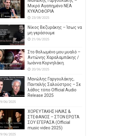
Μανώλης Γαργουλάκης –
Μικρό Αγαπημένο NEΑ
ΚΥΚΛΟΦΟΡΙΑ
23/08/2025
Νίκος Βεζυράκης – Ίσως να
μη γεράσουμε
21/06/2025
Στο θολωμένο μου μυαλό –
Αντώνης Χαραλαμπάκης /
Ιωάννα Κορνηλάκη.
20/06/2025
Μανώλης Γαργουλάκης,
Παντελής Σαλούστρος – Σε
λάθος τόπο Official Audio
Release 2025
9/06/2025
ΧΟΡΕΥΤΑΚΗΣ ΗΛΙΑΣ &
ΣΤΕΦΑΝΟΣ – ΣΤΟΝ ΕΡΩΤΑ
ΣΟΥ ΕΓΕΡΑΣΑ (Official
music video 2025)
9/06/2025