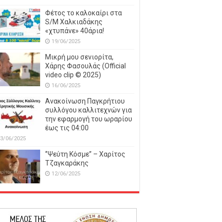
Φέτος το καλοκαίρι στα
S/M Χαλκιαδάκης
«χτυπάνε» 40άρια!
19/06/2025
Μικρή μου σενιορίτα,
Χάρης Φασουλάς (Official
video clip © 2025)
16/06/2025
Ανακοίνωση Παγκρήτιου
συλλόγου καλλιτεχνών για
την εφαρμογή του ωραρίου
έως τις 04:00
3/06/2025
‘’Ψεύτη Κόσμε’’ – Χαρίτος
Τζαγκαράκης
12/06/2025