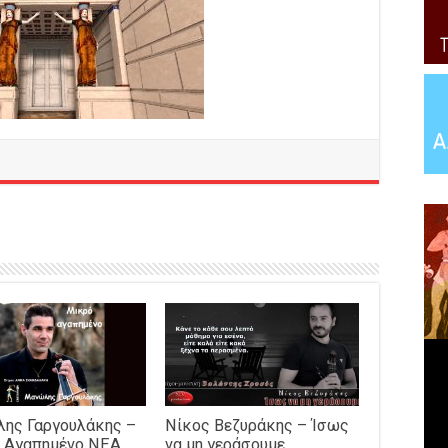
ης Γαργουλάκης –
Νίκος Βεζυράκης – Ίσως
 Αγαπημένο NEΑ
να μη γεράσουμε