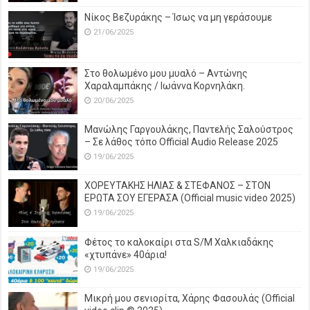
Νίκος Βεζυράκης – Ίσως να μη γεράσουμε
21/06/2025
Στο θολωμένο μου μυαλό – Αντώνης
Χαραλαμπάκης / Ιωάννα Κορνηλάκη.
20/06/2025
Μανώλης Γαργουλάκης, Παντελής Σαλούστρος
– Σε λάθος τόπο Official Audio Release 2025
19/06/2025
ΧΟΡΕΥΤΑΚΗΣ ΗΛΙΑΣ & ΣΤΕΦΑΝΟΣ – ΣΤΟΝ
ΕΡΩΤΑ ΣΟΥ ΕΓΕΡΑΣΑ (Official music video 2025)
19/06/2025
Φέτος το καλοκαίρι στα S/M Χαλκιαδάκης
«χτυπάνε» 40άρια!
19/06/2025
Μικρή μου σενιορίτα, Χάρης Φασουλάς (Official