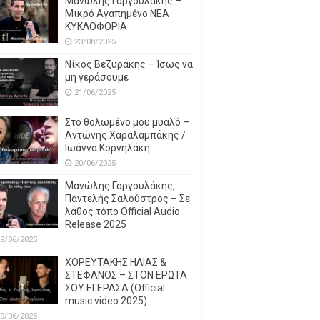
Μανώλης Γαργουλάκης –
Μικρό Αγαπημένο NEΑ
ΚΥΚΛΟΦΟΡΙΑ
23/08/2025
Νίκος Βεζυράκης – Ίσως να
μη γεράσουμε
21/06/2025
Στο θολωμένο μου μυαλό –
Αντώνης Χαραλαμπάκης /
Ιωάννα Κορνηλάκη.
20/06/2025
Μανώλης Γαργουλάκης,
Παντελής Σαλούστρος – Σε
λάθος τόπο Official Audio
Release 2025
9/06/2025
ΧΟΡΕΥΤΑΚΗΣ ΗΛΙΑΣ &
ΣΤΕΦΑΝΟΣ – ΣΤΟΝ ΕΡΩΤΑ
ΣΟΥ ΕΓΕΡΑΣΑ (Official
music video 2025)
9/06/2025