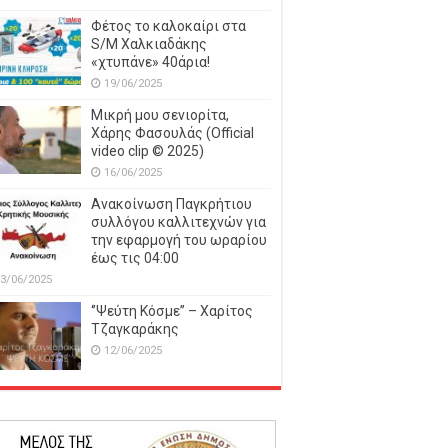
Φέτος το καλοκαίρι στα
S/M Χαλκιαδάκης
«χτυπάνε» 40άρια!
19/06/2025
Μικρή μου σενιορίτα,
Χάρης Φασουλάς (Official
video clip © 2025)
16/06/2025
Ανακοίνωση Παγκρήτιου
συλλόγου καλλιτεχνών για
την εφαρμογή του ωραρίου
έως τις 04:00
3/06/2025
‘’Ψεύτη Κόσμε’’ – Χαρίτος
Τζαγκαράκης
12/06/2025