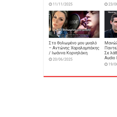
11/11/2025
23/0
Στο θολωμένο μου μυαλό
Μανώλ
– Αντώνης Χαραλαμπάκης
Παντε
/ Ιωάννα Κορνηλάκη.
Σε λάθ
Audio 
20/06/2025
19/0