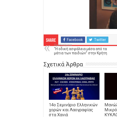
Facebook
Twitter
Share
Προηγούμενο
“Η οδική ασφάλεια μέσα από τα
μάτια των παιδιών” στην Κρήτη
Σχετικά Άρθρα
14o Σεμινάριο Ελληνικών
Μανώλ
χορών και Λαογραφίας
Μικρό
στα Χανιά
ΚΥΚΛ