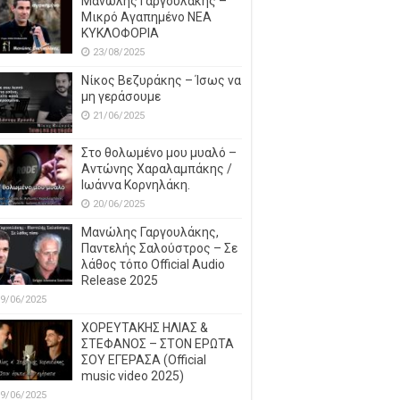
Μανώλης Γαργουλάκης –
Μικρό Αγαπημένο NEΑ
ΚΥΚΛΟΦΟΡΙΑ
23/08/2025
Νίκος Βεζυράκης – Ίσως να
μη γεράσουμε
21/06/2025
Στο θολωμένο μου μυαλό –
Αντώνης Χαραλαμπάκης /
Ιωάννα Κορνηλάκη.
20/06/2025
Μανώλης Γαργουλάκης,
Παντελής Σαλούστρος – Σε
λάθος τόπο Official Audio
Release 2025
9/06/2025
ΧΟΡΕΥΤΑΚΗΣ ΗΛΙΑΣ &
ΣΤΕΦΑΝΟΣ – ΣΤΟΝ ΕΡΩΤΑ
ΣΟΥ ΕΓΕΡΑΣΑ (Official
music video 2025)
9/06/2025