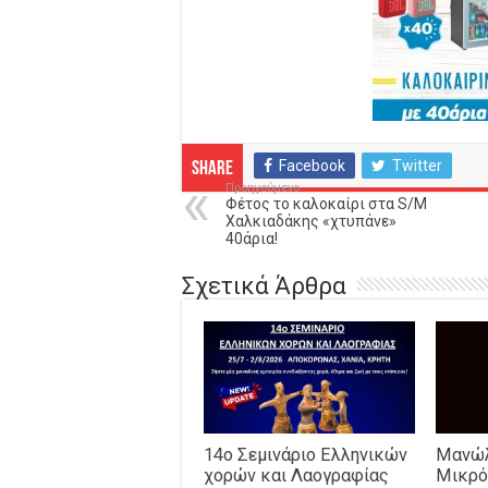
Facebook
Twitter
Share
Προηγούμενο
Φέτος το καλοκαίρι στα S/M
Χαλκιαδάκης «χτυπάνε»
40άρια!
Σχετικά Άρθρα
14o Σεμινάριο Ελληνικών
Μανώλ
χορών και Λαογραφίας
Μικρό