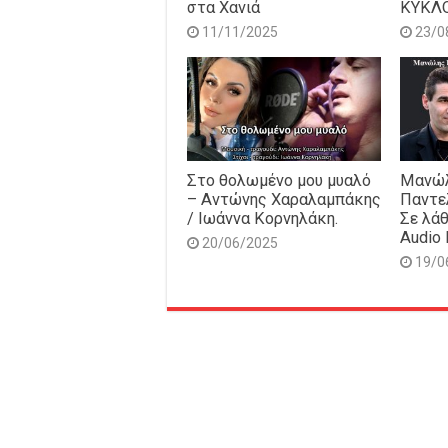
στα Χανιά
ΚΥΚΛ
11/11/2025
23/0
Στο θολωμένο μου μυαλό
Μανώλ
– Αντώνης Χαραλαμπάκης
Παντε
/ Ιωάννα Κορνηλάκη.
Σε λάθ
Audio 
20/06/2025
19/0