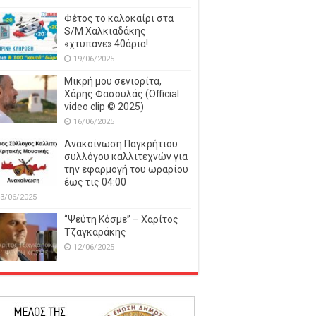
Φέτος το καλοκαίρι στα
S/M Χαλκιαδάκης
«χτυπάνε» 40άρια!
19/06/2025
Μικρή μου σενιορίτα,
Χάρης Φασουλάς (Official
video clip © 2025)
16/06/2025
Ανακοίνωση Παγκρήτιου
συλλόγου καλλιτεχνών για
την εφαρμογή του ωραρίου
έως τις 04:00
3/06/2025
‘’Ψεύτη Κόσμε’’ – Χαρίτος
Τζαγκαράκης
12/06/2025