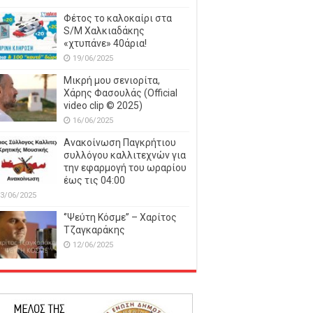
Φέτος το καλοκαίρι στα
S/M Χαλκιαδάκης
«χτυπάνε» 40άρια!
19/06/2025
Μικρή μου σενιορίτα,
Χάρης Φασουλάς (Official
video clip © 2025)
16/06/2025
Ανακοίνωση Παγκρήτιου
συλλόγου καλλιτεχνών για
την εφαρμογή του ωραρίου
έως τις 04:00
3/06/2025
‘’Ψεύτη Κόσμε’’ – Χαρίτος
Τζαγκαράκης
12/06/2025