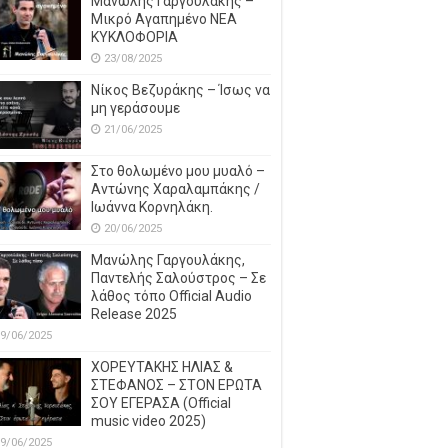
Μανώλης Γαργουλάκης –
Μικρό Αγαπημένο NEΑ
ΚΥΚΛΟΦΟΡΙΑ
23/08/2025
Νίκος Βεζυράκης – Ίσως να
μη γεράσουμε
21/06/2025
Στο θολωμένο μου μυαλό –
Αντώνης Χαραλαμπάκης /
Ιωάννα Κορνηλάκη.
20/06/2025
Μανώλης Γαργουλάκης,
Παντελής Σαλούστρος – Σε
λάθος τόπο Official Audio
Release 2025
9/06/2025
ΧΟΡΕΥΤΑΚΗΣ ΗΛΙΑΣ &
ΣΤΕΦΑΝΟΣ – ΣΤΟΝ ΕΡΩΤΑ
ΣΟΥ ΕΓΕΡΑΣΑ (Official
music video 2025)
9/06/2025