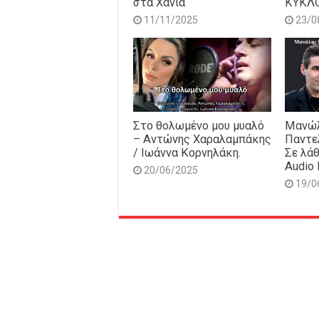
στα Χανιά
ΚΥΚΛ
11/11/2025
23/0
Στο θολωμένο μου μυαλό
Μανώλ
– Αντώνης Χαραλαμπάκης
Παντε
/ Ιωάννα Κορνηλάκη.
Σε λάθ
Audio 
20/06/2025
19/0