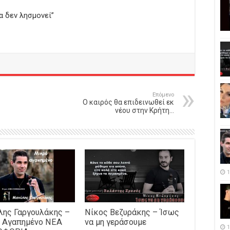
α δεν λησμονεί”
Επόμενο
Ο καιρός θα επιδεινωθεί εκ
νέου στην Κρήτη…
1
ης Γαργουλάκης –
Νίκος Βεζυράκης – Ίσως
 Αγαπημένο NEΑ
να μη γεράσουμε
1