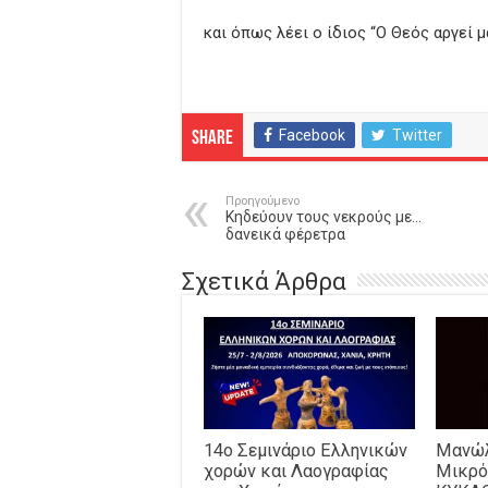
και όπως λέει ο ίδιος “Ο Θεός αργεί μ
Facebook
Twitter
Share
Προηγούμενο
Κηδεύουν τους νεκρούς με…
δανεικά φέρετρα
Σχετικά Άρθρα
14o Σεμινάριο Ελληνικών
Μανώλ
χορών και Λαογραφίας
Μικρό