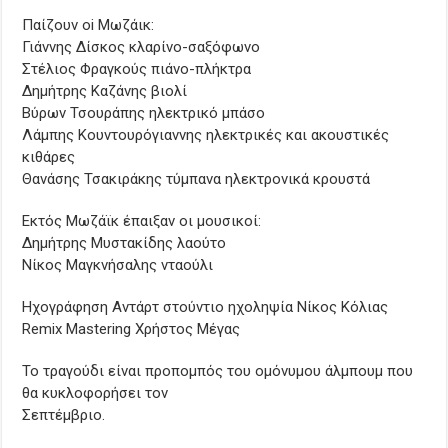
Παίζουν οi Μωζάικ:
Γιάννης Δίσκος κλαρίνο-σαξόφωνο
Στέλιος Φραγκούς πιάνο-πλήκτρα
Δημήτρης Καζάνης βιολί
Βύρων Τσουράπης ηλεκτρικό μπάσο
Λάμπης Κουντουρόγιαννης ηλεκτρικές και ακουστικές
κιθάρες
Θανάσης Τσακιράκης τύμπανα ηλεκτρονικά κρουστά
Εκτός Μωζάϊκ έπαιξαν οι μουσικοί:
Δημήτρης Μυστακίδης λαούτο
Νίκος Μαγκνήσαλης νταούλι
Ηχογράφηση Αντάρτ στούντιο ηχοληψία Νίκος Κόλιας
Remix Mastering Χρήστος Μέγας
Το τραγούδι είναι προπομπός του ομόνυμου άλμπουμ που
θα κυκλοφορήσει τον
Σεπτέμβριο.