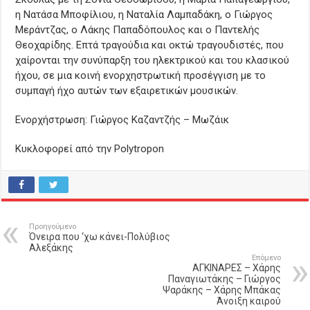
η Νατάσα Μποφίλιου, η Ναταλία Λαμπαδάκη, ο Γιώργος
Μεράντζας, ο Λάκης Παπαδόπουλος και ο Παντελής
Θεοχαρίδης. Επτά τραγούδια και οκτώ τραγουδιστές, που
χαίρονται την συνύπαρξη του ηλεκτρικού και του κλασικού
ήχου, σε μια κοινή ενορχηστρωτική προσέγγιση με το
συμπαγή ήχο αυτών των εξαιρετικών μουσικών.
Ενορχήστρωση: Γιώργος Καζαντζής – Μωζάικ
Κυκλοφορεί από την Polytropon
Προηγούμενο
Όνειρα που ‘χω κάνει-Πολύβιος
Αλεξάκης
Επόμενο
ΑΓΚΙΝΑΡΕΣ – Χάρης
Παναγιωτάκης – Γιώργος
Ψαράκης – Χάρης Μπάκας
Άνοιξη καιρού