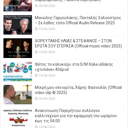
20/06/2025
Μανώλης Γαργουλάκης, Παντελής Σαλούστρος
– Σε λάθος τόπο Official Audio Release 2025
19/06/2025
ΧΟΡΕΥΤΑΚΗΣ ΗΛΙΑΣ & ΣΤΕΦΑΝΟΣ – ΣΤΟΝ
ΕΡΩΤΑ ΣΟΥ ΕΓΕΡΑΣΑ (Official music video 2025)
19/06/2025
Φέτος το καλοκαίρι στα S/M Χαλκιαδάκης
«χτυπάνε» 40άρια!
19/06/2025
Μικρή μου σενιορίτα, Χάρης Φασουλάς (Official
video clip © 2025)
16/06/2025
Ανακοίνωση Παγκρήτιου συλλόγου
καλλιτεχνών για την εφαρμογή του ωραρίου
έως τις 04:00
13/06/2025