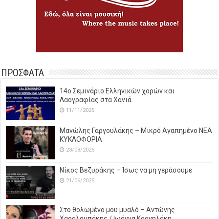
ΠΡΟΣΦΑΤΑ
14o Σεμινάριο Ελληνικών χορών και
Λαογραφίας στα Χανιά
11/11/2025
Μανώλης Γαργουλάκης – Μικρό Αγαπημένο NEΑ
ΚΥΚΛΟΦΟΡΙΑ
23/08/2025
Νίκος Βεζυράκης – Ίσως να μη γεράσουμε
21/06/2025
Στο θολωμένο μου μυαλό – Αντώνης
Χαραλαμπάκης / Ιωάννα Κορνηλάκη.