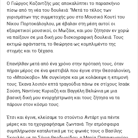
Ο Γιώργος Καζαντζής μας αποκαλύπτει το παρασκήνιο
πίσω από τη νέα του δουλειά: “Μετά το τέλος των
γυρισμάτων της συμμετοχής μου στο Μουσικό Κουτί του
Νίκου Πορτοκάλογλου, με έβαλαν στη μέση αυτοί οι
εξαιρετικοί μουσικοί, οι Μωζάικ, και μου ζήτησαν εν χορώ
να παίξουν σε μια δική μου δισκογραφική δουλειά. Τους
εκτιμώ αφάνταστα, το θεώρησα ως κομπλιμέντο της
στιγμής και το ξέχασα.
Επανήλθαν μετά από ένα χρόνο στην πρότασή τους, όταν
πήραν μέρος σε ένα φεστιβάλ που έγινε στην Θεσσαλονίκη,
το «Μπούκοβο». Με συγκίνησε και με κολάκεψε η επιμονή
τους. Έκανα λοιπόν επτά τραγούδια πάνω σε στίχους Ισαάκ
Σούση, Ναντίνας Κυριαζή και Βαγγέλη Βελώνια με μια
βασική δική μου ενορχήστρωση και τους ζήτησα να τα
πάρουν στον κόσμο τους.
Έτσι και έγινε, κλείσαμε το στούντιο Αντάρτ για πέντε
μέρες και τα ηχογραφήσαμε ζωντανά. Την ατμόσφαιρα
συμπλήρωσαν καταλυτικά με τις φωνές τους ο Βασίλης
Σκουλάς με τη Σόνια Θεοδωρίδου, η Μαρία Παπαγεωργίου,