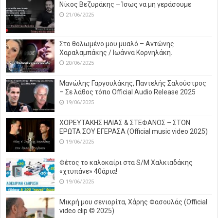
Νίκος Βεζυράκης – Ίσως να μη γεράσουμε
21/06/2025
Στο θολωμένο μου μυαλό – Αντώνης
Χαραλαμπάκης / Ιωάννα Κορνηλάκη.
20/06/2025
Μανώλης Γαργουλάκης, Παντελής Σαλούστρος
– Σε λάθος τόπο Official Audio Release 2025
19/06/2025
ΧΟΡΕΥΤΑΚΗΣ ΗΛΙΑΣ & ΣΤΕΦΑΝΟΣ – ΣΤΟΝ
ΕΡΩΤΑ ΣΟΥ ΕΓΕΡΑΣΑ (Official music video 2025)
19/06/2025
Φέτος το καλοκαίρι στα S/M Χαλκιαδάκης
«χτυπάνε» 40άρια!
19/06/2025
Μικρή μου σενιορίτα, Χάρης Φασουλάς (Official
video clip © 2025)