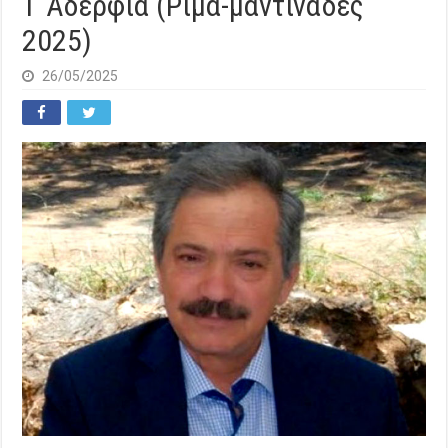
Τ´Αδέρφια (Ρίμα-μαντινάδες
2025)
26/05/2025