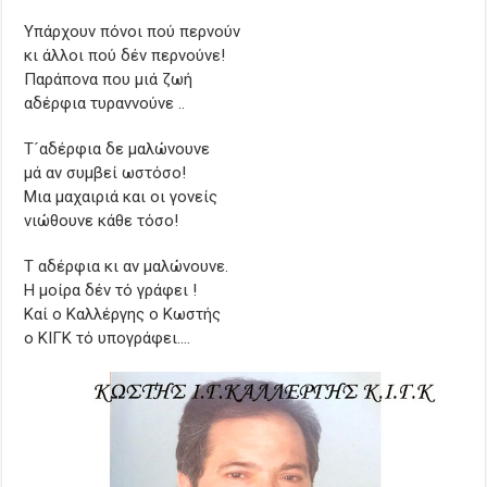
Υπάρχουν πόνοι πού περνούν
κι άλλοι πού δέν περνούνε!
Παράπονα που μιά ζωή
αδέρφια τυραννούνε ..
Τ´αδέρφια δε μαλώνουνε
μά αν συμβεί ωστόσο!
Μια μαχαιριά και οι γονείς
νιώθουνε κάθε τόσο!
Τ αδέρφια κι αν μαλώνουνε.
Η μοίρα δέν τό γράφει !
Καί ο Καλλέργης ο Κωστής
ο ΚΙΓΚ τό υπογράφει….