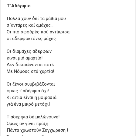
Τ´Αδέρφια
Πολλά χουν δεί τα μάθια μου
σ´αντάρες καί αμάχες…
Οι πιό σφοδρές πού αντίκρισα
οι αδερφοκτόνες μάχες…
Οι διαμάχες αδερφών
είναι μιά αμαρτία!
Δεν δικαιώνονται ποτέ
Με Νόμους στά χαρτία!
Οι ξένοι συμβιβάζονται
όμως τ´αδέρφια όχι!
Κι αιτία είναι η μοιρασιά
γιά ένα μικρό μετόχι!
Τ αδέρφια δέ μαλώνουνε!
Όμως αν γίνει πράξη.
Πάντα χρωστούν Συγχώρεση !