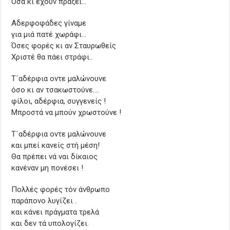
Όσα κι έχουν πράξει…
Αδερφοφάδες γίναμε
για μιά πατέ χωράφι…
Όσες φορές κι αν Σταυρωθείς
Χριστέ θα πάει στράφι..
Τ´αδέρφια οντε μαλώνουνε
όσο κι αν τσακωστούνε….
φίλοι, αδέρφια, συγγενείς !
Μπροστά να μπούν χρωστούνε !
Τ´αδέρφια οντε μαλώνουνε
και μπεί κανείς στή μέση!
Θα πρέπει νά ναι δίκαιος
κανέναν μη πονέσει !
Πολλές φορές τόν άνθρωπο
παράπονο λυγίζει .
και κάνει πράγματα τρελά
και δεν τά υπολογίζει.