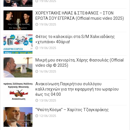
19/06/2025
ΧΟΡΕΥΤΑΚΗΣ ΗΛΙΑΣ & ΣΤΕΦΑΝΟΣ – ΣΤΟΝ
ΕΡΩΤΑ ΣΟΥ ΕΓΕΡΑΣΑ (Official music video 2025)
19/06/2025
Φέτος το καλοκαίρι στα S/M Χαλκιαδάκης
«χτυπάνε» 40άρια!
19/06/2025
Μικρή μου σενιορίτα, Χάρης Φασουλάς (Official
video clip © 2025)
16/06/2025
Ανακοίνωση Παγκρήτιου συλλόγου
καλλιτεχνών για την εφαρμογή του ωραρίου
έως τις 04:00
13/06/2025
‘’Ψεύτη Κόσμε’’ – Χαρίτος Τζαγκαράκης
12/06/2025