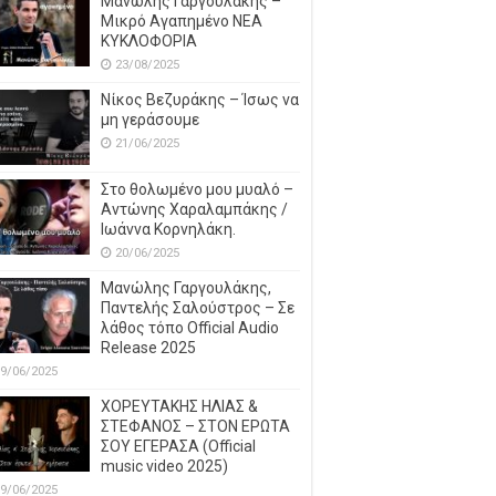
Μανώλης Γαργουλάκης –
Μικρό Αγαπημένο NEΑ
ΚΥΚΛΟΦΟΡΙΑ
23/08/2025
Νίκος Βεζυράκης – Ίσως να
μη γεράσουμε
21/06/2025
Στο θολωμένο μου μυαλό –
Αντώνης Χαραλαμπάκης /
Ιωάννα Κορνηλάκη.
20/06/2025
Μανώλης Γαργουλάκης,
Παντελής Σαλούστρος – Σε
λάθος τόπο Official Audio
Release 2025
9/06/2025
ΧΟΡΕΥΤΑΚΗΣ ΗΛΙΑΣ &
ΣΤΕΦΑΝΟΣ – ΣΤΟΝ ΕΡΩΤΑ
ΣΟΥ ΕΓΕΡΑΣΑ (Official
music video 2025)
9/06/2025