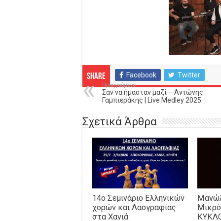
Facebook
Twitter
Share
Προηγούμενο
Σαν να ήμασταν μαζί – Αντώνης
Γαμπιεράκης | Live Medley 2025
Σχετικά Άρθρα
14o Σεμινάριο Ελληνικών
Μανώλ
χορών και Λαογραφίας
Μικρό
στα Χανιά
ΚΥΚΛ