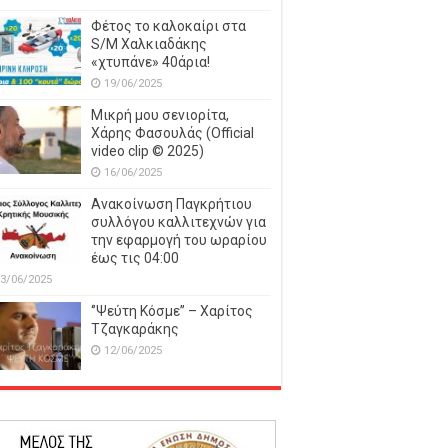
Φέτος το καλοκαίρι στα
S/M Χαλκιαδάκης
«χτυπάνε» 40άρια!
19/06/2025
Μικρή μου σενιορίτα,
Χάρης Φασουλάς (Official
video clip © 2025)
16/06/2025
Ανακοίνωση Παγκρήτιου
συλλόγου καλλιτεχνών για
την εφαρμογή του ωραρίου
έως τις 04:00
3/06/2025
‘’Ψεύτη Κόσμε’’ – Χαρίτος
Τζαγκαράκης
12/06/2025