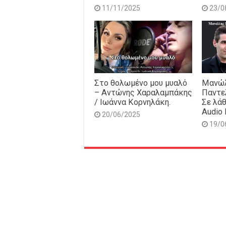
11/11/2025
23/0
Στο θολωμένο μου μυαλό
Μανώλ
– Αντώνης Χαραλαμπάκης
Παντε
/ Ιωάννα Κορνηλάκη.
Σε λάθ
Audio 
20/06/2025
19/0