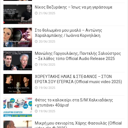
Νίκος Βεζυράκης – Ίσως να μη γεράσουμε
21/06/2025
Στο θολωμένο μου μυαλό – Αντώνης
Χαραλαμπάκης / Ιωάννα Κορνηλάκη.
20/06/2025
Μανώλης Γαργουλάκης, Παντελής Σαλούστρος
– Σε λάθος τόπο Official Audio Release 2025
19/06/2025
ΧΟΡΕΥΤΑΚΗΣ ΗΛΙΑΣ & ΣΤΕΦΑΝΟΣ – ΣΤΟΝ
ΕΡΩΤΑ ΣΟΥ ΕΓΕΡΑΣΑ (Official music video 2025)
19/06/2025
Φέτος το καλοκαίρι στα S/M Χαλκιαδάκης
«χτυπάνε» 40άρια!
19/06/2025
Μικρή μου σενιορίτα, Χάρης Φασουλάς (Official