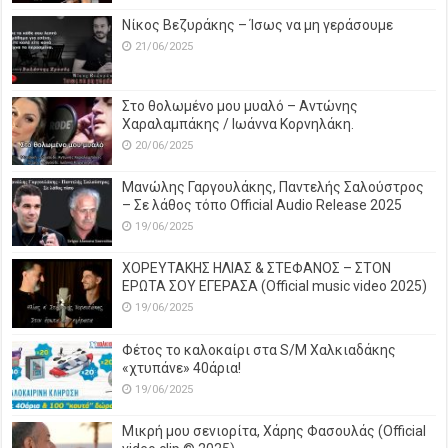
Νίκος Βεζυράκης – Ίσως να μη γεράσουμε
21/06/2025
Στο θολωμένο μου μυαλό – Αντώνης
Χαραλαμπάκης / Ιωάννα Κορνηλάκη.
20/06/2025
Μανώλης Γαργουλάκης, Παντελής Σαλούστρος
– Σε λάθος τόπο Official Audio Release 2025
19/06/2025
ΧΟΡΕΥΤΑΚΗΣ ΗΛΙΑΣ & ΣΤΕΦΑΝΟΣ – ΣΤΟΝ
ΕΡΩΤΑ ΣΟΥ ΕΓΕΡΑΣΑ (Official music video 2025)
19/06/2025
Φέτος το καλοκαίρι στα S/M Χαλκιαδάκης
«χτυπάνε» 40άρια!
19/06/2025
Μικρή μου σενιορίτα, Χάρης Φασουλάς (Official