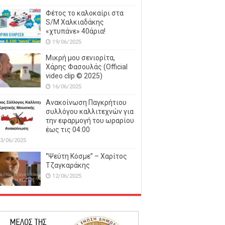
Φέτος το καλοκαίρι στα
S/M Χαλκιαδάκης
«χτυπάνε» 40άρια!
19/06/2025
Μικρή μου σενιορίτα,
Χάρης Φασουλάς (Official
video clip © 2025)
16/06/2025
Ανακοίνωση Παγκρήτιου
συλλόγου καλλιτεχνών για
την εφαρμογή του ωραρίου
έως τις 04:00
3/06/2025
‘’Ψεύτη Κόσμε’’ – Χαρίτος
Τζαγκαράκης
12/06/2025