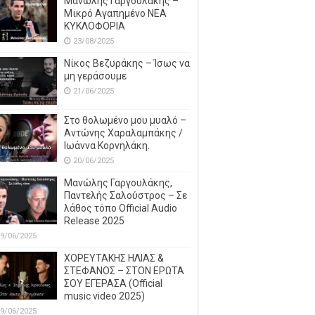
Μανώλης Γαργουλάκης –
Μικρό Αγαπημένο NEΑ
ΚΥΚΛΟΦΟΡΙΑ
23/08/2025
Νίκος Βεζυράκης – Ίσως να
μη γεράσουμε
21/06/2025
Στο θολωμένο μου μυαλό –
Αντώνης Χαραλαμπάκης /
Ιωάννα Κορνηλάκη.
20/06/2025
Μανώλης Γαργουλάκης,
Παντελής Σαλούστρος – Σε
λάθος τόπο Official Audio
Release 2025
9/06/2025
ΧΟΡΕΥΤΑΚΗΣ ΗΛΙΑΣ &
ΣΤΕΦΑΝΟΣ – ΣΤΟΝ ΕΡΩΤΑ
ΣΟΥ ΕΓΕΡΑΣΑ (Official
music video 2025)
9/06/2025