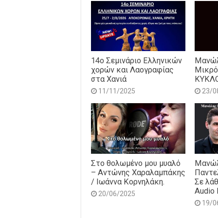
14o Σεμινάριο Ελληνικών
Μανώλ
χορών και Λαογραφίας
Μικρό
στα Χανιά
ΚΥΚΛ
11/11/2025
23/0
Στο θολωμένο μου μυαλό
Μανώλ
– Αντώνης Χαραλαμπάκης
Παντε
/ Ιωάννα Κορνηλάκη.
Σε λάθ
Audio 
20/06/2025
19/0