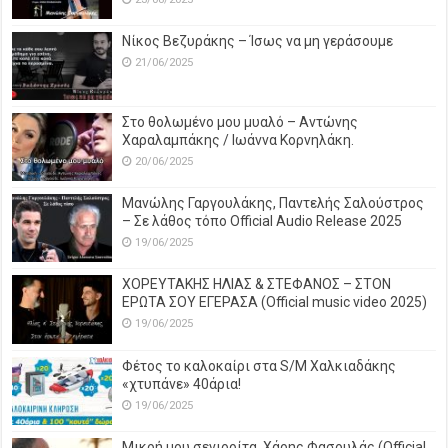
Νίκος Βεζυράκης – Ίσως να μη γεράσουμε
21/06/2025
Στο θολωμένο μου μυαλό – Αντώνης
Χαραλαμπάκης / Ιωάννα Κορνηλάκη.
20/06/2025
Μανώλης Γαργουλάκης, Παντελής Σαλούστρος
– Σε λάθος τόπο Official Audio Release 2025
19/06/2025
ΧΟΡΕΥΤΑΚΗΣ ΗΛΙΑΣ & ΣΤΕΦΑΝΟΣ – ΣΤΟΝ
ΕΡΩΤΑ ΣΟΥ ΕΓΕΡΑΣΑ (Official music video 2025)
19/06/2025
Φέτος το καλοκαίρι στα S/M Χαλκιαδάκης
«χτυπάνε» 40άρια!
19/06/2025
Μικρή μου σενιορίτα, Χάρης Φασουλάς (Official