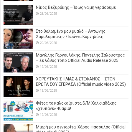
Νίκος Βεζυράκης – Ίσως να μη γεράσουμε
21/06/2025
Στο θολωμένο μου μυαλό – Αντώνης
Χαραλαμπάκης / Ιωάννα Κορνηλάκη.
20/06/2025
Μανώλης Γαργουλάκης, Παντελής Σαλούστρος
– Σε λάθος τόπο Official Audio Release 2025
19/06/2025
ΧΟΡΕΥΤΑΚΗΣ ΗΛΙΑΣ & ΣΤΕΦΑΝΟΣ – ΣΤΟΝ
ΕΡΩΤΑ ΣΟΥ ΕΓΕΡΑΣΑ (Official music video 2025)
19/06/2025
Φέτος το καλοκαίρι στα S/M Χαλκιαδάκης
«χτυπάνε» 40άρια!
19/06/2025
Μικρή μου σενιορίτα, Χάρης Φασουλάς (Official