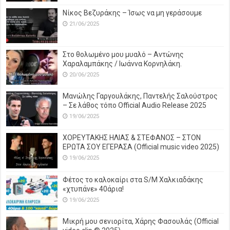
Νίκος Βεζυράκης – Ίσως να μη γεράσουμε
21/06/2025
Στο θολωμένο μου μυαλό – Αντώνης
Χαραλαμπάκης / Ιωάννα Κορνηλάκη.
20/06/2025
Μανώλης Γαργουλάκης, Παντελής Σαλούστρος
– Σε λάθος τόπο Official Audio Release 2025
19/06/2025
ΧΟΡΕΥΤΑΚΗΣ ΗΛΙΑΣ & ΣΤΕΦΑΝΟΣ – ΣΤΟΝ
ΕΡΩΤΑ ΣΟΥ ΕΓΕΡΑΣΑ (Official music video 2025)
19/06/2025
Φέτος το καλοκαίρι στα S/M Χαλκιαδάκης
«χτυπάνε» 40άρια!
19/06/2025
Μικρή μου σενιορίτα, Χάρης Φασουλάς (Official