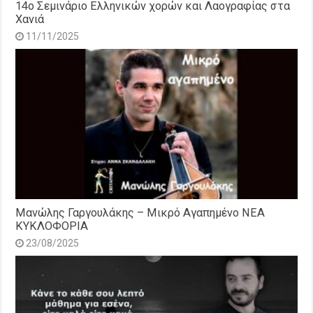
14o Σεμινάριο Ελληνικών χορών και Λαογραφίας στα
Χανιά
11/11/2025
Μανώλης Γαργουλάκης – Μικρό Αγαπημένο NEΑ
ΚΥΚΛΟΦΟΡΙΑ
23/08/2025