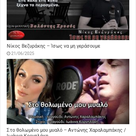
Νίκος Βεζυράκης – Ίσως να μη γεράσουμε
21/06/2025
Στο θολωμένο μου μυαλό – Αντώνης Χαραλαμπάκης /
Ιωάννα Κορνηλάκη.