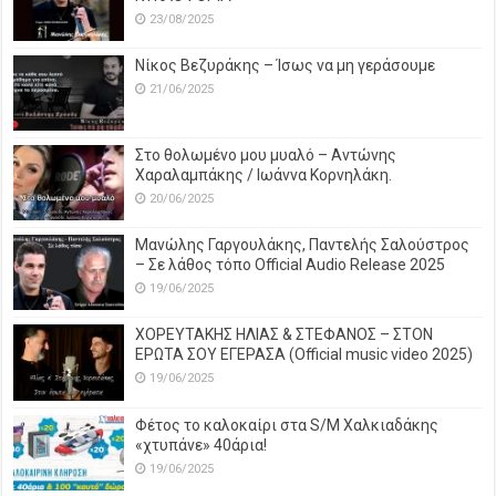
23/08/2025
Νίκος Βεζυράκης – Ίσως να μη γεράσουμε
21/06/2025
Στο θολωμένο μου μυαλό – Αντώνης
Χαραλαμπάκης / Ιωάννα Κορνηλάκη.
20/06/2025
Μανώλης Γαργουλάκης, Παντελής Σαλούστρος
– Σε λάθος τόπο Official Audio Release 2025
19/06/2025
ΧΟΡΕΥΤΑΚΗΣ ΗΛΙΑΣ & ΣΤΕΦΑΝΟΣ – ΣΤΟΝ
ΕΡΩΤΑ ΣΟΥ ΕΓΕΡΑΣΑ (Official music video 2025)
19/06/2025
Φέτος το καλοκαίρι στα S/M Χαλκιαδάκης
«χτυπάνε» 40άρια!
19/06/2025