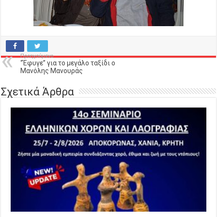
Προηγούμενο
“Έφυγε” για το μεγάλο ταξίδι ο
Μανόλης Μανουράς
Σχετικά Άρθρα