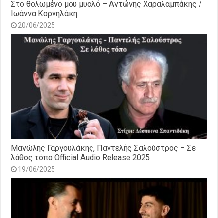
Στο θολωμένο μου μυαλό – Αντώνης Χαραλαμπάκης /
Ιωάννα Κορνηλάκη.
20/06/2025
Μανώλης Γαργουλάκης, Παντελής Σαλούστρος – Σε
λάθος τόπο Official Audio Release 2025
19/06/2025