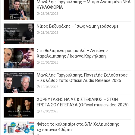
Μανώλης Γαργουλάκης – Μικρό Αγαπημένο NEΑ
ΚΥΚΛΟΦΟΡΙΑ
23/08/2025
Νίκος Βεζυράκης – Ίσως να μη γεράσουμε
21/06/2025
Στο θολωμένο μου μυαλό – Αντώνης
Χαραλαμπάκης / Ιωάννα Κορνηλάκη.
20/06/2025
Μανώλης Γαργουλάκης, Παντελής Σαλούστρος
– Σε λάθος τόπο Official Audio Release 2025
19/06/2025
ΧΟΡΕΥΤΑΚΗΣ ΗΛΙΑΣ & ΣΤΕΦΑΝΟΣ – ΣΤΟΝ
ΕΡΩΤΑ ΣΟΥ ΕΓΕΡΑΣΑ (Official music video 2025)
19/06/2025
Φέτος το καλοκαίρι στα S/M Χαλκιαδάκης
«χτυπάνε» 40άρια!