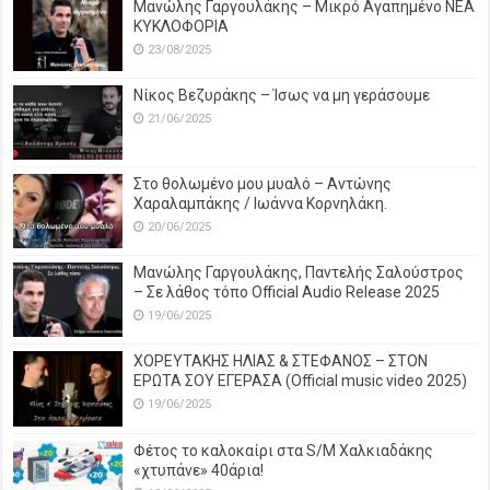
Μανώλης Γαργουλάκης – Μικρό Αγαπημένο NEΑ
ΚΥΚΛΟΦΟΡΙΑ
23/08/2025
Νίκος Βεζυράκης – Ίσως να μη γεράσουμε
21/06/2025
Στο θολωμένο μου μυαλό – Αντώνης
Χαραλαμπάκης / Ιωάννα Κορνηλάκη.
20/06/2025
Μανώλης Γαργουλάκης, Παντελής Σαλούστρος
– Σε λάθος τόπο Official Audio Release 2025
19/06/2025
ΧΟΡΕΥΤΑΚΗΣ ΗΛΙΑΣ & ΣΤΕΦΑΝΟΣ – ΣΤΟΝ
ΕΡΩΤΑ ΣΟΥ ΕΓΕΡΑΣΑ (Official music video 2025)
19/06/2025
Φέτος το καλοκαίρι στα S/M Χαλκιαδάκης
«χτυπάνε» 40άρια!