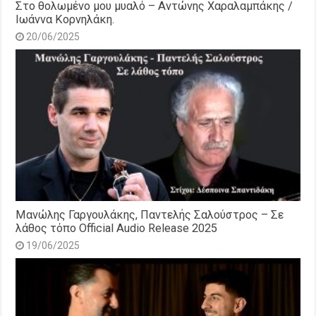
Στο θολωμένο μου μυαλό – Αντώνης Χαραλαμπάκης /
Ιωάννα Κορνηλάκη.
20/06/2025
Μανώλης Γαργουλάκης, Παντελής Σαλούστρος – Σε
λάθος τόπο Official Audio Release 2025
19/06/2025