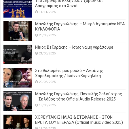
14o Σεμινάριο Ελληνικών χορών και
Λαογραφίας στα Χανιά
11/11/2025
Μανώλης Γαργουλάκης – Μικρό Αγαπημένο NEΑ
ΚΥΚΛΟΦΟΡΙΑ
23/08/2025
Νίκος Βεζυράκης – Ίσως να μη γεράσουμε
21/06/2025
Στο θολωμένο μου μυαλό – Αντώνης
Χαραλαμπάκης / Ιωάννα Κορνηλάκη.
20/06/2025
Μανώλης Γαργουλάκης, Παντελής Σαλούστρος
– Σε λάθος τόπο Official Audio Release 2025
19/06/2025
ΧΟΡΕΥΤΑΚΗΣ ΗΛΙΑΣ & ΣΤΕΦΑΝΟΣ – ΣΤΟΝ
ΕΡΩΤΑ ΣΟΥ ΕΓΕΡΑΣΑ (Official music video 2025)
19/06/2025