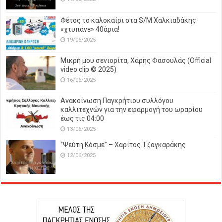
Φέτος το καλοκαίρι στα S/M Χαλκιαδάκης
«χτυπάνε» 40άρια!
19/06/2025
Μικρή μου σενιορίτα, Χάρης Φασουλάς (Official
video clip © 2025)
16/06/2025
Ανακοίνωση Παγκρήτιου συλλόγου
καλλιτεχνών για την εφαρμογή του ωραρίου
έως τις 04:00
13/06/2025
‘’Ψεύτη Κόσμε’’ – Χαρίτος Τζαγκαράκης
12/06/2025