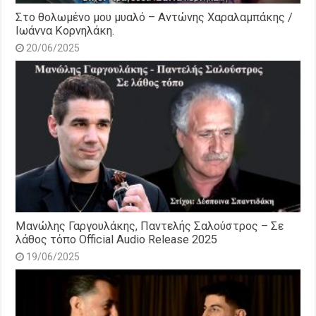
Στο θολωμένο μου μυαλό – Αντώνης Χαραλαμπάκης /
Ιωάννα Κορνηλάκη.
20/06/2025
Μανώλης Γαργουλάκης, Παντελής Σαλούστρος – Σε
λάθος τόπο Official Audio Release 2025
19/06/2025