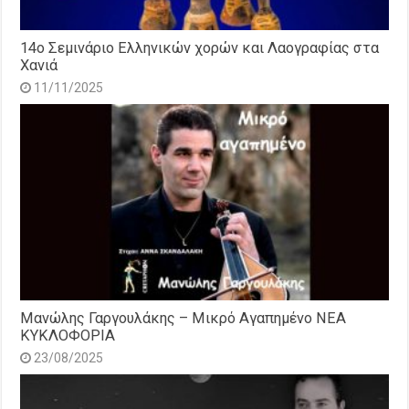
14o Σεμινάριο Ελληνικών χορών και Λαογραφίας στα
Χανιά
11/11/2025
Μανώλης Γαργουλάκης – Μικρό Αγαπημένο NEΑ
ΚΥΚΛΟΦΟΡΙΑ
23/08/2025