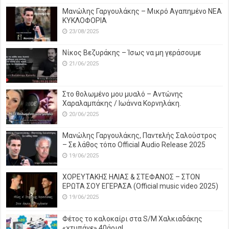
Μανώλης Γαργουλάκης – Μικρό Αγαπημένο NEΑ
ΚΥΚΛΟΦΟΡΙΑ
23/08/2025
Νίκος Βεζυράκης – Ίσως να μη γεράσουμε
21/06/2025
Στο θολωμένο μου μυαλό – Αντώνης
Χαραλαμπάκης / Ιωάννα Κορνηλάκη.
20/06/2025
Μανώλης Γαργουλάκης, Παντελής Σαλούστρος
– Σε λάθος τόπο Official Audio Release 2025
19/06/2025
ΧΟΡΕΥΤΑΚΗΣ ΗΛΙΑΣ & ΣΤΕΦΑΝΟΣ – ΣΤΟΝ
ΕΡΩΤΑ ΣΟΥ ΕΓΕΡΑΣΑ (Official music video 2025)
19/06/2025
Φέτος το καλοκαίρι στα S/M Χαλκιαδάκης
«χτυπάνε» 40άρια!