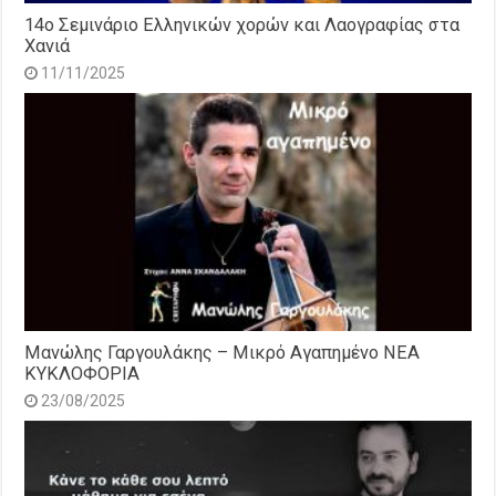
14o Σεμινάριο Ελληνικών χορών και Λαογραφίας στα
Χανιά
11/11/2025
Μανώλης Γαργουλάκης – Μικρό Αγαπημένο NEΑ
ΚΥΚΛΟΦΟΡΙΑ
23/08/2025