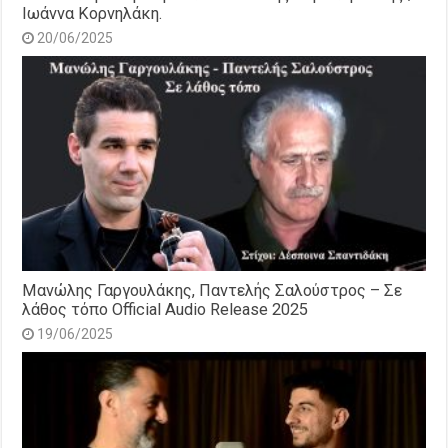
Ιωάννα Κορνηλάκη.
20/06/2025
Μανώλης Γαργουλάκης, Παντελής Σαλούστρος – Σε
λάθος τόπο Official Audio Release 2025
19/06/2025