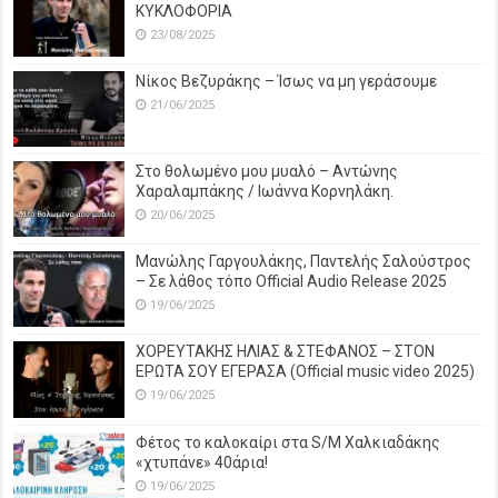
ΚΥΚΛΟΦΟΡΙΑ
23/08/2025
Νίκος Βεζυράκης – Ίσως να μη γεράσουμε
21/06/2025
Στο θολωμένο μου μυαλό – Αντώνης
Χαραλαμπάκης / Ιωάννα Κορνηλάκη.
20/06/2025
Μανώλης Γαργουλάκης, Παντελής Σαλούστρος
– Σε λάθος τόπο Official Audio Release 2025
19/06/2025
ΧΟΡΕΥΤΑΚΗΣ ΗΛΙΑΣ & ΣΤΕΦΑΝΟΣ – ΣΤΟΝ
ΕΡΩΤΑ ΣΟΥ ΕΓΕΡΑΣΑ (Official music video 2025)
19/06/2025
Φέτος το καλοκαίρι στα S/M Χαλκιαδάκης
«χτυπάνε» 40άρια!
19/06/2025