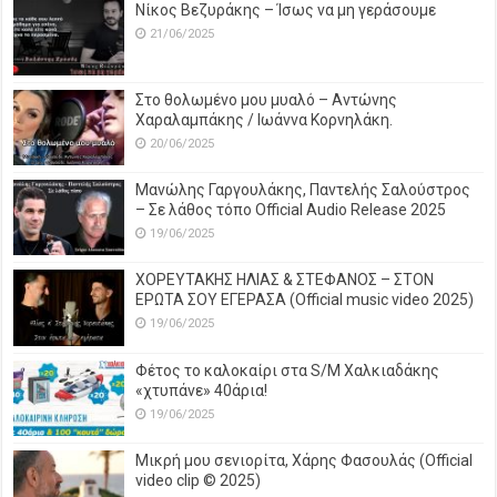
Νίκος Βεζυράκης – Ίσως να μη γεράσουμε
21/06/2025
Στο θολωμένο μου μυαλό – Αντώνης
Χαραλαμπάκης / Ιωάννα Κορνηλάκη.
20/06/2025
Μανώλης Γαργουλάκης, Παντελής Σαλούστρος
– Σε λάθος τόπο Official Audio Release 2025
19/06/2025
ΧΟΡΕΥΤΑΚΗΣ ΗΛΙΑΣ & ΣΤΕΦΑΝΟΣ – ΣΤΟΝ
ΕΡΩΤΑ ΣΟΥ ΕΓΕΡΑΣΑ (Official music video 2025)
19/06/2025
Φέτος το καλοκαίρι στα S/M Χαλκιαδάκης
«χτυπάνε» 40άρια!
19/06/2025
Μικρή μου σενιορίτα, Χάρης Φασουλάς (Official
video clip © 2025)