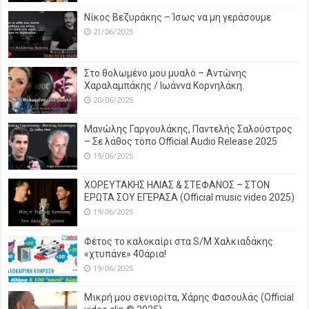
Νίκος Βεζυράκης – Ίσως να μη γεράσουμε
21/06/2025
Στο θολωμένο μου μυαλό – Αντώνης
Χαραλαμπάκης / Ιωάννα Κορνηλάκη.
20/06/2025
Μανώλης Γαργουλάκης, Παντελής Σαλούστρος
– Σε λάθος τόπο Official Audio Release 2025
19/06/2025
ΧΟΡΕΥΤΑΚΗΣ ΗΛΙΑΣ & ΣΤΕΦΑΝΟΣ – ΣΤΟΝ
ΕΡΩΤΑ ΣΟΥ ΕΓΕΡΑΣΑ (Official music video 2025)
19/06/2025
Φέτος το καλοκαίρι στα S/M Χαλκιαδάκης
«χτυπάνε» 40άρια!
19/06/2025
Μικρή μου σενιορίτα, Χάρης Φασουλάς (Official