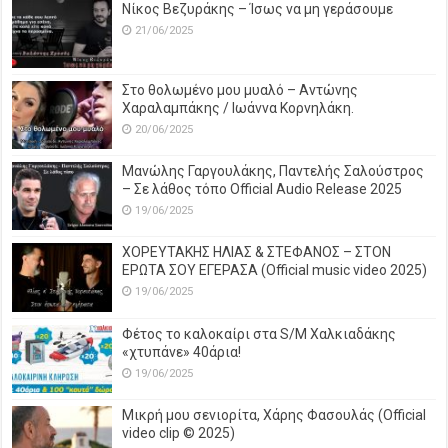
Νίκος Βεζυράκης – Ίσως να μη γεράσουμε
21/06/2025
Στο θολωμένο μου μυαλό – Αντώνης
Χαραλαμπάκης / Ιωάννα Κορνηλάκη.
20/06/2025
Μανώλης Γαργουλάκης, Παντελής Σαλούστρος
– Σε λάθος τόπο Official Audio Release 2025
19/06/2025
ΧΟΡΕΥΤΑΚΗΣ ΗΛΙΑΣ & ΣΤΕΦΑΝΟΣ – ΣΤΟΝ
ΕΡΩΤΑ ΣΟΥ ΕΓΕΡΑΣΑ (Official music video 2025)
19/06/2025
Φέτος το καλοκαίρι στα S/M Χαλκιαδάκης
«χτυπάνε» 40άρια!
19/06/2025
Μικρή μου σενιορίτα, Χάρης Φασουλάς (Official
video clip © 2025)